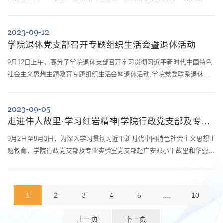
材料系支部党委委员赵长生列席。会前，党员同志集中学习了习近平总书
记关于党的建设的重要思想。会上，支部党员围绕四个方面，就政治、思
2023-09-12
想、能力、作风等进行了深刻的批评与自我批评，支部书记赵伟锋代表支
学院退休党支部召开专题组织生活会暨退休活动
委报告了今年以来党支部的工作情况，特别就支部开展主题教育的情况进
行了检视、梳理...
9月12日上午，高分子学院退休支部召开学习贯彻习近平新时代中国特色
社会主义思想主题教育专题组织生活会暨退休活动,学院党委联系退休支
部党委委员李艳梅列席。支部会上，与会党员首先集中学习了习近平总书
记关于党的建设的重要思想和关于以学铸魂、以学增智、以学正风、以学
2023-09-05
促干的深刻阐述。随后支部书记张卫勤总结了支委会对照6个方面突出问
走进伟人故里·学习红岩精神|学院行政党支部及专业实验室党支部赴广安开展主题党日...
题和12条具体要求作对照检查，检视差距不足、进行党性分析、提出整改
措施。与会党员也...
9月2日至9月3日，为深入学习贯彻习近平新时代中国特色社会主义思想主
题教育，学院行政党支部及专业实验室党支部赴广安邓小平故里和华蓥山
红色教育基地开展“走进伟人故里·学习红岩精神”主题党日活动。小平故里
绿荫环绕，金桂飘香，在邓小平铜像前，李艳梅副院长带领全体党员同志
举行了敬献花篮仪式，并重温入党誓词。在邓小平故居陈列馆、邓小平故
1
2
3
4
5
...
10
居缅怀馆，党员同志通过珍贵实物、文献资料和视频资料，深切缅怀邓小
平同志为中...
上一页
下一页