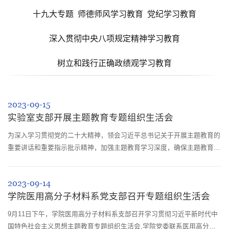
十九大专题
师德师风学习教育
党纪学习教育
深入贯彻中央八项规定精神学习教育
树立和践行正确政绩观学习教育
2023-09-15
实验室支部开展主题教育专题组织生活会
为深入学习贯彻党的二十大精神，领会习近平总书记关于开展主题教育的
重要讲话和重要指示批示精神，加强主题教育学习深度，确保主题教育学
习成效，学院专业实验室支部于9月7日下午在西四教101A会议室召开支
部党员大会，开展主题教育专题组织生活会。会议由实验室支部书记杨昌
2023-09-14
跃同志主持，党委委员冉蓉和支部全体党员参加。杨昌跃同志首先介绍了
学院医用高分子材料系党支部召开专题组织生活会
今年来支部的工作情况，尤其是主题教育开展情况。他指出，主题教育开
展以来支部切实...
9月11日下午，学院医用高分子材料系支部召开学习贯彻习近平新时代中
国特色社会主义思想主题教育专题组织生活会,学院党委联系医用高分子