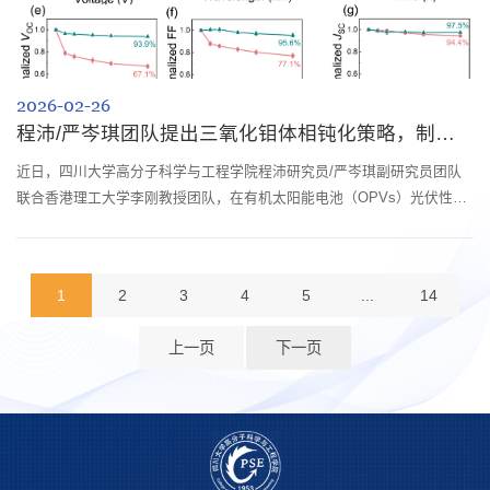
2026-02-26
程沛/严岑琪团队提出三氧化钼体相钝化策略，制备兼具高效率与稳定性的有机太阳能电池
近日，四川大学高分子科学与工程学院程沛研究员/严岑琪副研究员团队
联合香港理工大学李刚教授团队，在有机太阳能电池（OPVs）光伏性能
与稳定性领域取得新的研究进展。研究成果以“Bulk Passivation of
Molybdenum Trioxide Enables Inverted Organic Photovoltaics with
Significantly Enhanced Stability under Extreme Conditions”为题发表于
1
2
3
4
5
...
14
Advanced Materials(DOI: 10.1002/adma.202522299)。四川大学高分子
科学与工程学院...
上一页
下一页