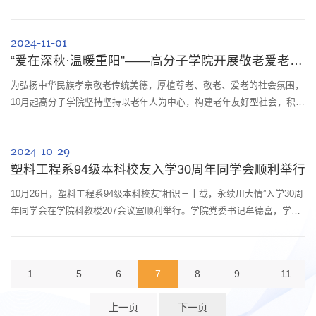
练。学院党委书记牟德富、负责安保工作的副院长李艳梅、实验室安保工
作管理小组成员及400余名师生参加了讲座与演练。当天上午9:30，科教
2024-11-01
楼209室迎来了实验室安保教育培训会，培训对象为2024级硕博研究生、
“爱在深秋·温暖重阳”——高分子学院开展敬老爱老助老系列活动
课题组实验室安保工作学生负责人。会上，李艳梅院长介绍了2024年学院
实验室安保工作...
为弘扬中华民族孝亲敬老传统美德，厚植尊老、敬老、爱老的社会氛围，
10月起高分子学院坚持坚持以老年人为中心，构建老年友好型社会，积极
开展“爱在深秋·温暖重阳”敬老爱老助老系列活动。10月8日，学院退休支
部组织退休老师30余人在望江公园碧鸡坊举行重阳节茶话会。老师们喝茶
2024-10-29
谈心，畅谈欢度国庆的见闻，互相祝愿即将来临的重阳佳节。10月14日，
塑料工程系94级本科校友入学30周年同学会顺利举行
学院对36位年满80岁及以上高龄老同志和孤寡、独居、失能、困难等老同
志特殊人群...
10月26日，塑料工程系94级本科校友“相识三十载，永续川大情”入学30周
年同学会在学院科教楼207会议室顺利举行。学院党委书记牟德富，学校
科学技术发展研究院副院长、原94级本科生辅导员黄海，学院22级本科生
辅导员王雪梅以及江忠等近20名来自全国各地的94级本科校友参加了活
动。活动现场，校友们依次介绍自己毕业后的工作、生活情况，表达对学
1
...
5
6
7
8
9
...
11
校、老师的感激之情。随后，牟德富代表学院对校友们返校表示热烈欢
迎，他介绍了学院...
上一页
下一页