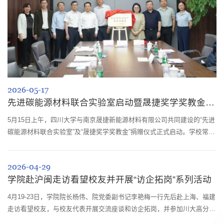
2026-05-17
先进碳能源材料联合实验室启动暨晟捷奖学奖教金捐赠仪式圆满举行
5月15日上午，四川大学与南京晟捷新能源材料有限公司共同建设的“先进
碳能源材料联合实验室”及“晟捷奖学奖教金”捐赠仪式正式启动。学校常务
副校长褚良银，南京江北新区浦口开发区新能源产业工作组长程思亮，南
京晟捷新能源材料有限公司董事长肖彤、总经理肖涵婧，学校和学院有关
2026-04-29
领导及其他工作人员参加会议。活动由学院院长杨伟主持。褚良银代表学
学院赴沪闽走访看望校友并开展“访企拓岗”系列活动
校对南京江北新区浦口开发区及南京晟捷新能源材料有限公司的支持表示
感谢。他...
4月19-23日，学院院长杨伟、院党委副书记李艳梅一行先后赴上海、福建
走访看望校友，与校友代表开展交流座谈和访企拓岗，并参加川大高分子
校友会联谊活动。4月19日，川大高分子上海校友座谈会上，川大高分子