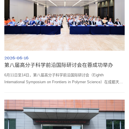
2026-06-16
第八届高分子科学前沿国际研讨会在蓉成功举办
6月11日至14日，第八届高分子科学前沿国际研讨会（Eighth
International Symposium on Frontiers in Polymer Science）在成都天府
国际会议中心隆重举行。本届会议由爱思唯尔（Elsevier）与四川大学共
同主办，是该系列会议自2009年创办以来首次落地中国。大会吸引了来自
20个国家和地区的近400位代表参会，其中海外代表约100人，汇聚了高
分子科学领域国际顶尖学术阵容。参会嘉宾包括多位来自美国、中国及其
他发达国家的两院院士，...