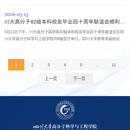
励跨课题组、师生混编组队，共吸引9支队伍踊跃参赛。在为期一个月的
比赛中，9支队伍分为A、B两组进行小组循环赛、半决赛，经过18场精彩
2026-05-13
对决，“向善高分子”队与“Dynamic polymer”队两支队伍脱颖而出，会师决
川大高分子82级本科校友毕业四十周年联谊会顺利举行
赛。决赛中，双方势均力敌，展开激烈对攻。上半场比赛，两队比分交替
上升，陷...
5月11日下午，川大高分子高材系82级本科校友毕业四十周年联谊会在四
川大学高分子科学与工程学院209报告厅举行。四川大学原常务副校长、
国际材料研究学会联合会（IUMRS）第一副主席李光宪，学院原院长、
82级本科生辅导员杨鸣波，学院院长杨伟，学院党委副书记李艳梅，以及
来自海内外的高材系82级本科校友、校友家属参加活动。活动由82级校友
1
2
3
4
5
...
11
张彬主持。李光宪向校友们致以亲切问候，他回顾了七十多年来学科与学
院的发展历程。他指...
上一页
下一页