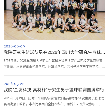
2026-06-09
我院研究生篮球队勇夺2026年四川大学研究生篮球友谊赛冠军并实现三连冠
6月6日晚，2026年四川大学研究生篮球友谊赛决赛在华西校区体育馆落
下帷幕。本届赛事由经济学院、计算机学院、高分子科学与工程学院、生
物治疗全国重点实验室研分会联合举办。我院15位研究生组成的篮球队夺
得冠军。本次比赛历时一个月，吸引了来自建环、机械、公卫等31个学院
2026-05-22
及科研单位的27支研究生男子篮球队参赛。我院篮球队从小组赛起便展现
我院“金发科技·高材杯”研究生男子篮球联赛圆满举行
出强劲实力，以全胜战绩挺进决赛。决赛当晚，现场气氛热烈。首节比赛
双方比分交替上...
2026年5月19日，历时一个月的学院“金发科技·高材杯”研究生男子篮球联
赛圆满落下帷幕。本次比赛面向全院本科生、硕博士研究生及教职工，鼓