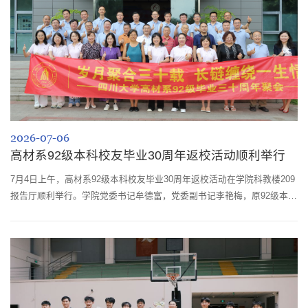
2026-07-06
高材系92级本科校友毕业30周年返校活动顺利举行
7月4日上午，高材系92级本科校友毕业30周年返校活动在学院科教楼209
报告厅顺利举行。学院党委书记牟德富，党委副书记李艳梅，原92级本科
生辅导员骆晓琳，原高材系92级任课教师向福如、丁明双、李瑞海、汤嘉
陵、关键等，以及来自海内外的25名校友参加了活动。活动由92级校友、
医用高分子材料系教师谢兴益主持。李艳梅首先致欢迎辞。作为92级校
友，她以老同学与院领导的双重身份，与在场校友重温了从北门“成都科
技大学”校牌、荷...