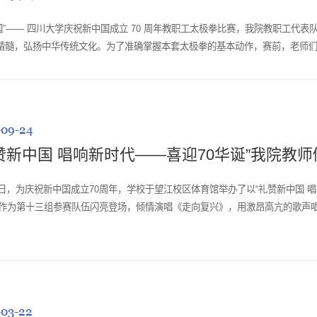
强国”—— 四川大学庆祝新中国成立 70 周年教职工太极拳比赛，我院教职工代
精髓，弘扬中华传统文化。为了准确掌握本套太极拳的基本动作，赛前，老师
-09-24
赞新中国 唱响新时代——喜迎70华诞”我院教
0日，为庆祝新中国成立70周年，学校于望江校区体育馆举办了以“礼赞新中国 
作为第十三组参赛队伍闪亮登场，倾情演唱《走向复兴》，用激昂高亢的歌声唱
工不忘初心、砥砺前行，以更加饱满的激情和昂扬的斗志，投身“双一流”建
-03-22