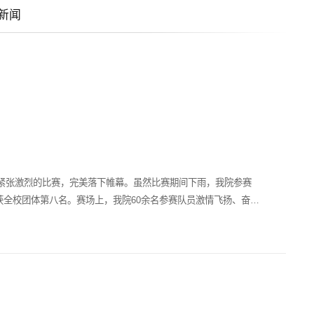
新闻
一天紧张激烈的比赛，完美落下帷幕。虽然比赛期间下雨，我院参赛
获全校团体第八名。赛场上，我院60余名参赛队员激情飞扬、奋力
，抛球入框和毛毛虫竞速第5名，男子4×100米接力和12×60