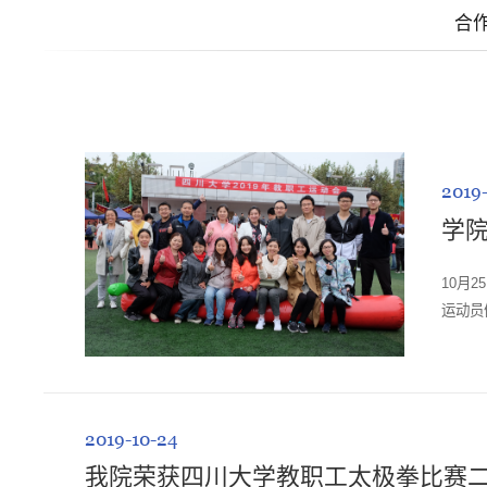
合
2019
学院
10月
运动员
拼搏，
米迎...
2019-10-24
我院荣获四川大学教职工太极拳比赛