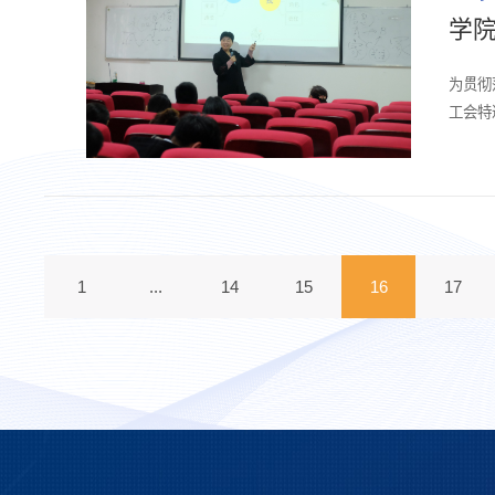
学院
​为贯
工会特
院50
1
...
14
15
16
17