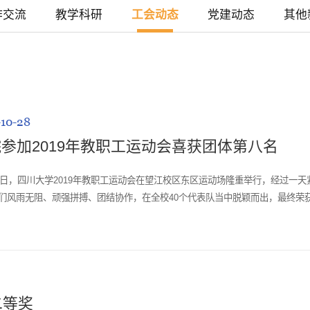
作交流
教学科研
工会动态
党建动态
其他
-10-28
参加2019年教职工运动会喜获团体第八名
25日，四川大学2019年教职工运动会在望江校区东区运动场隆重举行，经过
们风雨无阻、顽强拼搏、团结协作，在全校40个代表队当中脱颖而出，最终荣
配合默契地完成了所有项目比赛，获得可喜成绩。其中，青年组绕杆射门斩获第4名
二等奖