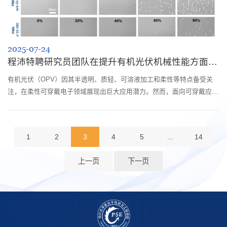
2025-07-24
程沛特聘研究员团队在提升有机光伏机械性能方面取得新进展
有机光伏（OPV）因其半透明、质轻、可溶液加工和柔性等特点备受关
注，在柔性可穿戴电子领域展现出巨大应用潜力。然而，面向可穿戴应
用，OPV不仅需要优异的光伏性能，还需具备良好的机械性能。目前，
OPV的能量转换效率（PCE）已突破20%，但活性层材料较大的共轭结
构通常导致薄膜断裂伸长率低于10%，制约了其柔性应用的发展。因此，
1
2
3
4
5
...
14
如何在不牺牲效率的前提下，提高其拉伸性能，成为实现柔性OPV应用的
关键。现有方法（如在聚合物主...
上一页
下一页