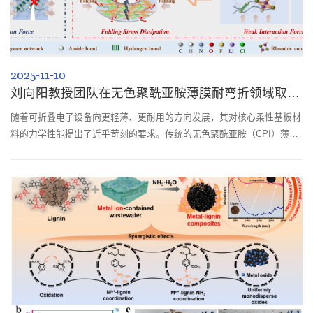
2025-11-10
刘向阳教授团队在无色聚酰亚胺薄膜耐弯折领域取得研究进展
随着可折叠电子设备向更轻薄、更耐用的方向发展，其对核心柔性基板材
料的力学性能提出了近乎苛刻的要求。传统的无色聚酰亚胺（CPI）薄膜
在大曲率弯折（如超小曲率半径≤0.5 mm）下反复折叠时，易因分子链不
可逆滑移而产生永久性折痕，并容易因引发应力集中而导致新型的“拱起”
失效模式，制约了设备的可靠性与使用寿命和用户体验。针对这一系列挑
战，四川大学刘向阳课题组团队通过精细的分子工程设计，先后在国际权
威期刊Macrom...