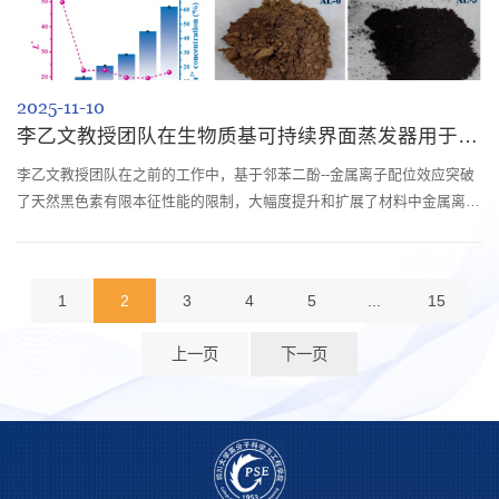
2025-11-10
李乙文教授团队在生物质基可持续界面蒸发器用于废水处理领域取得新进展
李乙文教授团队在之前的工作中，基于邻苯二酚--金属离子配位效应突破
了天然黑色素有限本征性能的限制，大幅度提升和扩展了材料中金属离子
含量与种类。该策略也已逐步成为行业制备黑色素金属复合材料的通行方
法，国内外有四十多个课题组在此基础上做进一步的拓展，引入了很多新
的功能应用于阻燃，生物传感，成像等领域（Mater. Today‚2024‚79,
1
2
3
4
5
...
15
112）。除此之外，黑色素改性的研究方法也可进一步扩展和应用于更多
具有复杂结构且...
上一页
下一页