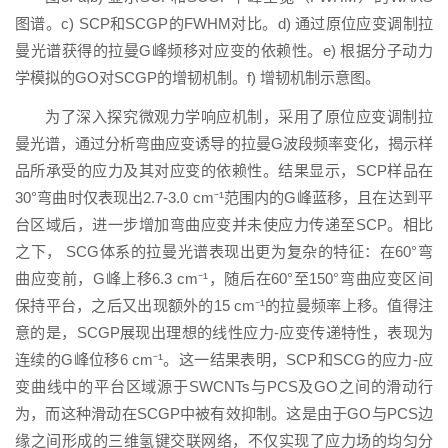
图谱。c) SCP和SCGP的FWHM对比。d) 通过原位应变调制拉
曼光谱获得的拉曼G峰频移对应变的依赖性。e) 根据分子动力
学模拟的GO对SCGP的增韧机制。f) 增韧机制示意图。
为了深入探究微观力学响应机制，采用了原位应变调制拉
曼光谱，通过分析弯曲应变诱导的拉曼G波段频率变化，揭示样
品所承受的应力及其对应变的依赖性。结果显示，SCP样品在
30°弯曲时仅表现出2.7-3.0 cm⁻¹范围内的G峰蓝移，且在达到平
台区域后，进一步增加弯曲应变并未使应力传递至SCP。相比
之下， SCG体系的拉曼光谱表现出更为复杂的特征：在60°弯
曲应变前，G峰上移6.3 cm⁻¹，随后在60°至150°弯曲应变区间
保持平台，之后又出现额外的15 cm⁻¹的拉曼频率上移。值得注
意的是，SCGP展现出理想的线性应力-应变传递特性，表现为
连续的G峰位移6 cm⁻¹。这一结果表明，SCP和SCG的应力-应
变曲线中的平台区域源于SWCNTs与PCS及GO之间的滑动行
为，而这种滑动在SCGP中被有效抑制。这是由于GO与PCS边
缘之间形成的三维氢键交联网络，不仅实现了应力场的均匀分