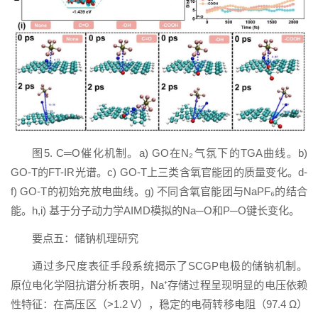
图5. C═O催化机制。a) GO在N₂气氛下的TGA曲线。b)
GO-T的FT-IR光谱。c) GO-T上三类含氧官能团的质量变化。d-
f) GO-T的初始充放电曲线。g) 不同含氧官能团与NaPF₆的结合
能。h,i) 基于分子动力学AIMD模拟的Na─O和P─O键长变化。
要点五：储钠机理研究
通过多尺度表征手段系统揭示了SCGP电极的储钠机制。
原位电化学阻抗谱分析表明，Na⁺存储过程呈现明显的电压依赖
性特征：在高压区（>1.2 V），稳定的电荷转移电阻（97.4 Ω）