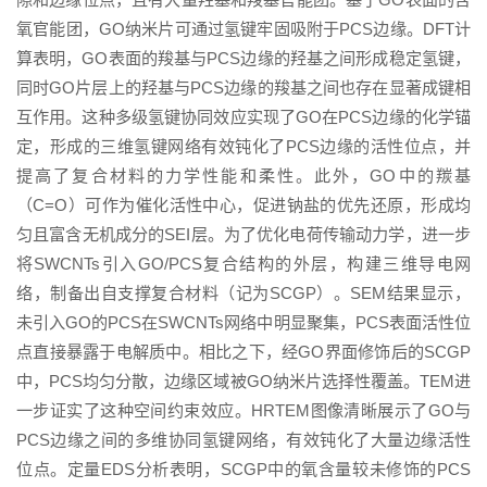
氧官能团，GO纳米片可通过氢键牢固吸附于PCS边缘。DFT计
算表明，GO表面的羧基与PCS边缘的羟基之间形成稳定氢键，
同时GO片层上的羟基与PCS边缘的羧基之间也存在显著成键相
互作用。这种多级氢键协同效应实现了GO在PCS边缘的化学锚
定，形成的三维氢键网络有效钝化了PCS边缘的活性位点，并
提高了复合材料的力学性能和柔性。此外，GO中的羰基
（C=O）可作为催化活性中心，促进钠盐的优先还原，形成均
匀且富含无机成分的SEI层。为了优化电荷传输动力学，进一步
将SWCNTs引入GO/PCS复合结构的外层，构建三维导电网
络，制备出自支撑复合材料（记为SCGP）。SEM结果显示，
未引入GO的PCS在SWCNTs网络中明显聚集，PCS表面活性位
点直接暴露于电解质中。相比之下，经GO界面修饰后的SCGP
中，PCS均匀分散，边缘区域被GO纳米片选择性覆盖。TEM进
一步证实了这种空间约束效应。HRTEM图像清晰展示了GO与
PCS边缘之间的多维协同氢键网络，有效钝化了大量边缘活性
位点。定量EDS分析表明，SCGP中的氧含量较未修饰的PCS