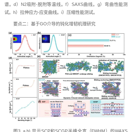
谱。d）N2吸附-脱附等温线。f）SAXS曲线。g）弯曲性能测
试。h）拉伸应力-应变曲线。i）压缩性能测试。
要点二：基于GO介导的钝化增韧机理研究
图3. a,b) 显示SCP和SCGP半峰全宽（FWHM）的WAXS