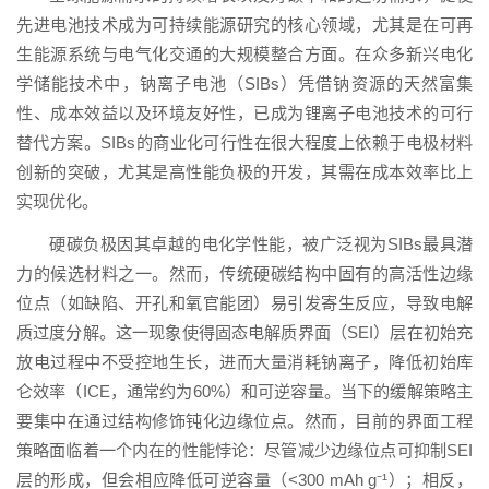
先进电池技术成为可持续能源研究的核心领域，尤其是在可再
生能源系统与电气化交通的大规模整合方面。在众多新兴电化
学储能技术中，钠离子电池（SIBs）凭借钠资源的天然富集
性、成本效益以及环境友好性，已成为锂离子电池技术的可行
替代方案。SIBs的商业化可行性在很大程度上依赖于电极材料
创新的突破，尤其是高性能负极的开发，其需在成本效率比上
实现优化。
硬碳负极因其卓越的电化学性能，被广泛视为SIBs最具潜
力的候选材料之一。然而，传统硬碳结构中固有的高活性边缘
位点（如缺陷、开孔和氧官能团）易引发寄生反应，导致电解
质过度分解。这一现象使得固态电解质界面（SEI）层在初始充
放电过程中不受控地生长，进而大量消耗钠离子，降低初始库
仑效率（ICE，通常约为60%）和可逆容量。当下的缓解策略主
要集中在通过结构修饰钝化边缘位点。然而，目前的界面工程
策略面临着一个内在的性能悖论：尽管减少边缘位点可抑制SEI
层的形成，但会相应降低可逆容量（<300 mAh g⁻¹）；相反，