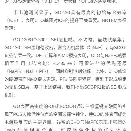
少。XPS定量分析（式1）进一步验证了OFGs的演变规律。
半电池测试显示，GO-190具有最高的初始库仑效率
（ICE），表明C=O基团对ICE的提升至关重要。HRTEM表征
发现：
GO-120/GO-500：SEI层粗糙、不均匀，呈块状聚集；
GO-190：SEI层均匀致密，富含无机晶体（如NaF），与SCGP
负极结果一致。DFT计算和AIMD模拟表明，C=O与NaPF₆的强
相互作用（结合能：-1.439 eV）可促进盐的优先还原
（NaPF₆→NaF + PF₅），同时抑制溶剂分解。此外，C=O修饰
的硬碳表面Na-O键长更短，PF₆⁻吸附更紧密，有利于形成稳定
的无机SEI层。基于上述结果，我们提出SCGP阳极的SEI形成
机制：
GO表面高密度的-OH和-COOH通过三维氢键交联网络实
现了PCS边缘活性位点的空间选择性钝化，使GO的外表面成为
电解质反应的主要界面。残留的C=O与NaPF6表现出强烈的
Lewis酸碱相互作用，可控地催化盐的优先还原