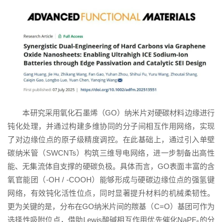
本研究采用氧化石墨烯（GO）纳米片对硬碳材料边缘进行
钝化处理，并通过构建多维协同的分子间相互作用网络，实现
了对边缘位点的原子级精度调控。在此基础上，通过引入单壁
碳纳米管（SWCNTs）构筑三维导电网络，进一步制备出高性
能、无集流体自支撑的硬碳负极。具体而言，GO表面丰富的含
氧官能团（-OH / -COOH）能够形成与硬碳边缘位点的强氢键
网络，有效钝化活性位点，同时显著提升材料的机械柔韧性。
更为关键的是，分布在GO纳米片间的羰基（C=O）基团可作为
选择性吸附位点，借助Lewis酸碱相互作用优先催化NaPF₆的分