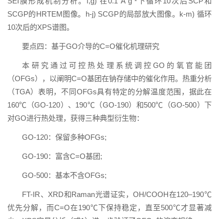
SEI膜形成机制分析。f,g) 在0.1 A g⁻¹下循环10次后SCP和
SCGP的HRTEM图像。h-j) SCGP的局部放大图像。k-m) 循环
10次后的XPS谱图。
要点四：基于GO介导的C=O催化机理研究
本研究通过可控热处理系统调控GO的氧官能团
（OFGs），以阐明C=O基团在钠存储中的催化作用。热重分析
（TGA）表明，不同OFGs具有特定的分解温度范围，据此在
160℃（GO-120）、190℃（GO-190）和500℃（GO-500）下
对GO进行热处理，获得三种典型衍生物：
GO-120：保留多种OFGs;
GO-190：富含C=O基团;
GO-500：基本不含OFGs;
FT-IR、XRD和Raman光谱证实，OH/COOH在120–190℃
优先分解，而C=O在190℃下保持稳定，直至500℃才显著减