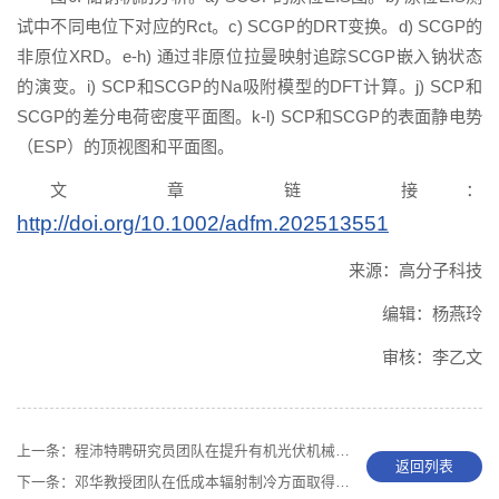
试中不同电位下对应的Rct。c) SCGP的DRT变换。d) SCGP的
非原位XRD。e-h) 通过非原位拉曼映射追踪SCGP嵌入钠状态
的演变。i) SCP和SCGP的Na吸附模型的DFT计算。j) SCP和
SCGP的差分电荷密度平面图。k-l) SCP和SCGP的表面静电势
（ESP）的顶视图和平面图。
文 章 链 接：
http://doi.org/10.1002/adfm.202513551
来源：高分子科技
编辑：杨燕玲
审核：李乙文
上一条：
程沛特聘研究员团队在提升有机光伏机械性能方面取得新进展
返回列表
下一条：
邓华教授团队在低成本辐射制冷方面取得进展