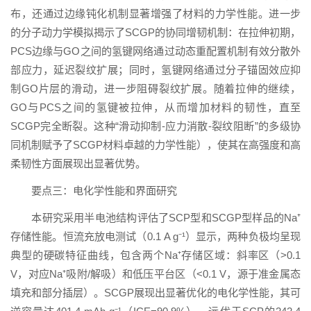
布，还通过边缘钝化机制显著增强了材料的力学性能。进一步
的分子动力学模拟揭示了SCGP的协同增韧机制：在拉伸初期，
PCS边缘与GO之间的氢键网络通过动态重配置机制有效分散外
部应力，延迟裂纹扩展；同时，氢键网络通过分子锚固效应抑
制GO片层的滑动，进一步阻碍裂纹扩展。随着拉伸的继续，
GO与PCS之间的氢键被拉伸，从而增加材料的韧性，直至
SCGP完全断裂。这种“滑动抑制-应力消散-裂纹阻断”的多级协
同机制赋予了SCGP材料卓越的力学性能），使其在高强度和高
柔韧性方面展现出显著优势。
要点三：电化学性能和界面研究
本研究采用半电池结构评估了SCP型和SCGP型样品的Na⁺
存储性能。恒流充放电测试（0.1 A g⁻¹）显示，两种负极均呈现
典型的硬碳特征曲线，包含两个Na⁺存储区域：斜率区（>0.1
V，对应Na⁺吸附/解吸）和低压平台区（<0.1 V，源于准金属态
填充和部分插层）。SCGP展现出显著优化的电化学性能，其可