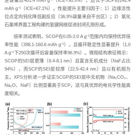
逆容量达401.4 mAh g⁻¹（ICE=90.9%），远优于SCP的242.4
mAh g⁻¹（ICE=67.1%）。性能提升主要归因于：1）边缘活性
位点定向钝化降低副反应（36.9%容量来自平台区）；2）氧化
石墨烯界面工程构建的氢键网络促进封闭孔隙形成。
倍率测试表明，SCGP在0.05-2.0 A g⁻¹范围内均保持优异倍
率性能（398.1-160.6 mAh g⁻¹），且循环稳定性显著提升（1.0
A g⁻¹下250次循环后容量保持率96.9%）。微观结构表征揭示：
SCGP的SEI层更薄（6.4-8.1 nm）且富含无机成分（NaF占比
94%），而SCP的SEI层较厚（22.5-42.4 nm）且以有机相为
主。XPS分析进一步证实SCGP的SEI层中无机物（Na₂CO₃、
Na₂O、NaF）比例显著高于SCP，这与其优异的电化学性能高
度相关。