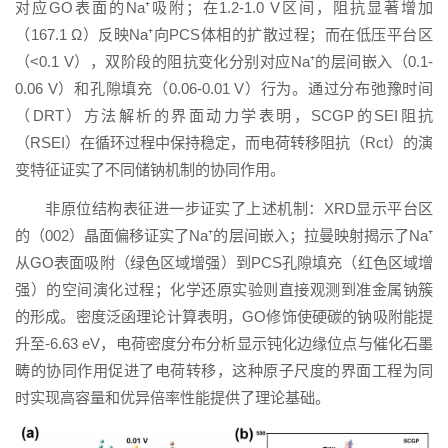
对应GO表面的Na⁺吸附；在1.2-1.0 V区间，阻抗显著增加
（167.1 Ω）反映Na⁺向PCS体相的扩散过程；而在低压平台区
（<0.1 V），双阶段的阻抗变化分别对应Na⁺的层间嵌入（0.1-
0.06 V）和孔隙填充（0.06-0.01 V）行为。通过分布弛豫时间
（DRT）方法解析的界面动力学表明，SCGP的SEI阻抗
（RSEI）在循环过程中保持稳定，而电荷转移阻抗（Rct）的演
变特征证实了不同储钠机制的协同作用。
非原位结构表征进一步证实了上述机制：XRD显示平台区
的（002）晶面偏移证实了Na⁺的层间嵌入；拉曼映射揭示了Na⁺
从GO表面吸附（绿色区域增强）到PCS孔隙填充（红色区域增
强）的空间演化过程；化学还原实验则直接观测到准金属钠簇
的形成。密度泛函理论计算表明，GO修饰使硬碳的钠吸附能提
升至-6.63 eV，电荷密度分布分析显示钝化边缘位点与催化石墨
畴的协同作用促进了电荷转移，这种原子尺度的界面工程为同
时实现高容量和优异倍率性能提供了理论基础。