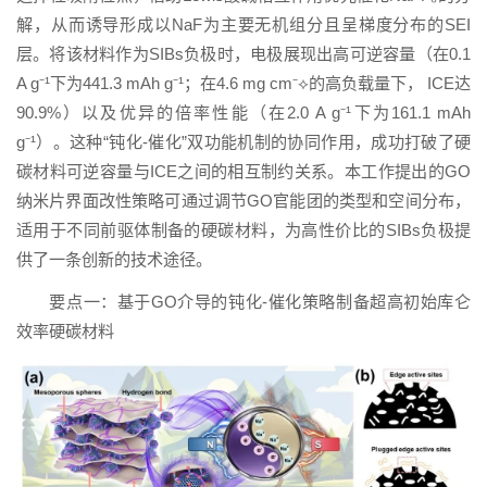
解，从而诱导形成以NaF为主要无机组分且呈梯度分布的SEI
层。将该材料作为SIBs负极时，电极展现出高可逆容量（在0.1
A g⁻¹下为441.3 mAh g⁻¹；在4.6 mg cm⁻⟡的高负载量下， ICE达
90.9%）以及优异的倍率性能（在2.0 A g⁻¹下为161.1 mAh
g⁻¹）。这种“钝化-催化”双功能机制的协同作用，成功打破了硬
碳材料可逆容量与ICE之间的相互制约关系。本工作提出的GO
纳米片界面改性策略可通过调节GO官能团的类型和空间分布，
适用于不同前驱体制备的硬碳材料，为高性价比的SIBs负极提
供了一条创新的技术途径。
要点一：基于GO介导的钝化-催化策略制备超高初始库仑
效率硬碳材料