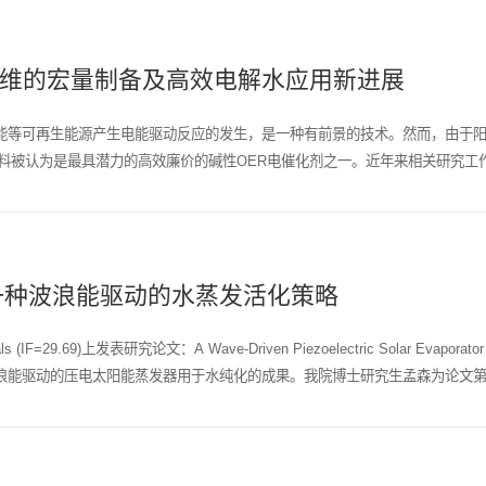
米纤维的宏量制备及高效电解水应用新进展
能等可再生能源产生电能驱动反应的发生，是一种有前景的技术。然而，由于阳
料被认为是最具潜力的高效廉价的碱性OER电催化剂之一。近年来相关研究工作表
一种波浪能驱动的水蒸发活化策略
=29.69)上发表研究论文：A Wave-Driven Piezoelectric Solar Evapor
浪能驱动的压电太阳能蒸发器用于水纯化的成果。我院博士研究生孟森为论文