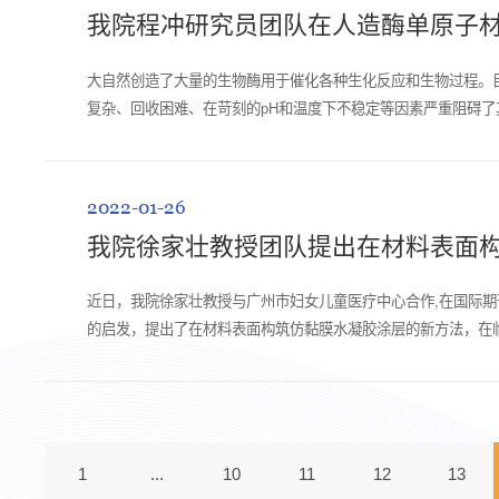
我院程冲研究员团队在人造酶单原子
大自然创造了大量的生物酶用于催化各种生化反应和生物过程。
复杂、回收困难、在苛刻的pH和温度下不稳定等因素严重阻碍
(AMEs)。金属-氮配位结构（M-Nx）的...
2022-01-26
我院徐家壮教授团队提出在材料表面
近日，我院徐家壮教授与广州市妇女儿童医疗中心合作,在国际期刊Advanced Mate
的启发，提出了在材料表面构筑仿黏膜水凝胶涂层的新方法，在
讯作者；第一作者单位为四川...
1
...
10
11
12
13