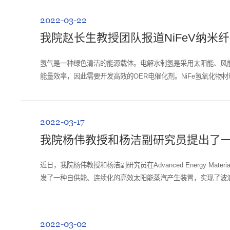
2022-03-22
我院赵长生教授团队报道NiFeV纳
氢气是一种绿色清洁的能源载体。电解水制氢是采用太阳能、风
能量效率，因此需要开发高效的OER电催化剂。NiFe氢氧化物材
有效提升NiFe氢氧化物OER性能的策略。近期...
2022-03-17
我院杨伟教授和杨洁副研究员提出了
近日，我院杨伟教授和杨洁副研究员在Advanced Energy Materials (IF
发了一种自供能、连续化的高效太阳能蒸汽产生装置，实现了波
唯一完成单位。该论文开发...
2022-03-02