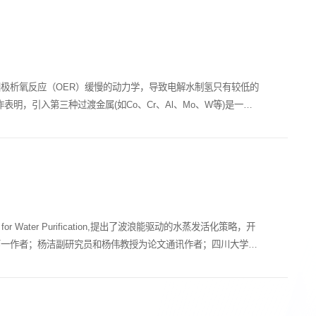
极析氧反应（OER）缓慢的动力学，导致电解水制氢只有较低的
明，引入第三种过渡金属(如Co、Cr、Al、Mo、W等)是一种
ator for Water Purification,提出了波浪能驱动的水蒸发活化策略，开
第一作者；杨洁副研究员和杨伟教授为论文通讯作者；四川大学为