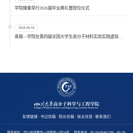
​学院隆重举行2026届毕业典礼暨授位仪式
2026.06.16
喜报—学院在第四届全国大学生高分子材料实验实践虚拟仿真大赛再创佳绩
友情链接
书记信箱
院长信箱
就业信息
联系我们
联系地址：四川省成都市一环路南一段24号 联系电话：86-28-85461786 86-28-