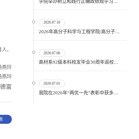
学院举办树立和践行正确政绩观学习教育专题讲座暨援藏精神宣讲会
2026.07.10
2026年高分子科学与工程学院/高分子研究所优秀大学生暑期夏令营顺利开营
育人、
2026.07.06
高材系92级本科校友毕业30周年返校活动顺利举行
杨燕玲
杨燕玲
2026.07.01
牟德富
我院在2026年“两优一先”表彰中获多项殊荣
表