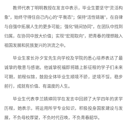
教师代表丁明明教授在发言中表示，毕业生要坚守“灵活构
象”，始终守得住自己内心的“平衡态”；保持“活性链端”，在自律
与自强中拓展人生的更多可能；强化“链间协同”，在团队中找到
归属，在协同中放大价值；实现“宏观取向”，把青春的理想融入
祖国发展和民族复兴的洪流之中。
毕业生家长孙夕宝先生向学校及学院的悉心培养表达了最
诚挚的敬意与感谢。他诚挚祝福即将踏上新征程的学子们未来
可期，前程似锦，鼓励全体毕业生顺境不骄，逆境不馁，稳步
前行，成就有价值、有温度的人生。
毕业生代表李兰婧婷同学在发言中回顾了大学四年的求学
历程，她表示，将运用所学专业知识，积极投身国家建设与发
展，不负母校厚望，不负时代召唤，不负青春韶华。