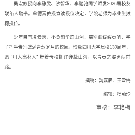
吴宏教授向李静雯、沙智华、李驰驰同学颁发2026届校友
联络人聘书。牟德富教授宣读授位决定，学院老师为毕业生拨
穗授位。
少年自有凌云志，不负韶华踏山河。离别曲缓缓奏响，学
子挥手告别盛满青葱岁月的校园。恰逢四川大学建校130周年，
愿 “川大高材人” 带着母校期许奔赴山海，以青春之姿勇闯前
路。
撰稿：魏嘉辰、王雪梅
编辑：杨燕玲
审核：李艳梅