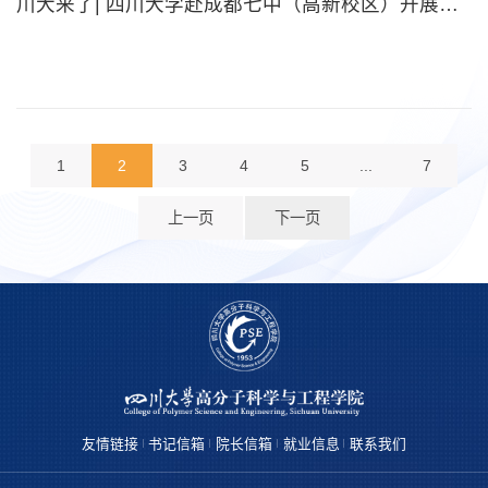
川大来了| 四川大学赴成都七中（高新校区）开展招生宣讲
1
2
3
4
5
...
7
上一页
下一页
友情链接
书记信箱
院长信箱
就业信息
联系我们