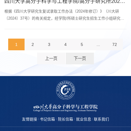
四川大学高分子科学与工程学院/高分子研究所2026年硕士研究生招生复试通知（材料学...
地点：四川大学望江校区高分子研究所111室3.复试报到所需材料（1）有
效第二代居民...
根据《四川大学研究生复试录取工作办法（2024年修订）》（川大研
〔2024〕37号）的有关规定，经学院/所硕士研究生招生工作小组研究，
今年我院硕士研究生招生复试采取线下形式，具体安排如下：一、复试时
间安排1.报到、审查资格：报到时间：2026年3月24日（上午9:00-
11:30，下午14：30-17：30）报到地点：四川大学望江校区高分子研究所
1
2
3
4
5
...
72
111室注意事项：考生可凭本人有效身份证、准考证进入校门。2.笔试：
笔试时间：2026年3月25日上...
上一页
下一页
友情链接
书记信箱
院长信箱
就业信息
联系我们