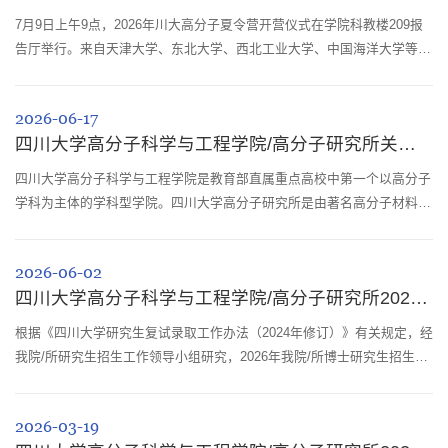
7月9日上午9点，2026年川大高分子夏令营开营仪式在学院科教楼209报
告厅举行。来自天津大学、东北大学、西北工业大学、中国海洋大学等38
所高校的150余名优秀大学生参加了本次夏令营。四川大学研究生院研究
生学位与教育教学改革办公室主任苏白海、我院院长杨伟、高分子研究所
2026-06-17
研究员陈宁以及学院相关负责老师出席了仪式。学院副院长冉蓉主持开营
四川大学高分子科学与工程学院/高分子研究所关于举办2026年优秀大学生暑期夏令营的...
仪式。苏白海致欢迎辞，对参加本次夏令营的优秀大学生们表示了热烈欢
迎，并借此机会让...
四川大学高分子科学与工程学院是教育部直属重点高校中第一个以高分子
学科为主体的学科型学院。四川大学高分子研究所是由著名高分子材料科
学家徐僖院士于1960年创建、经国家教育部审定的我国高校第一个高分子
研究所。学院/所拥有“材料科学与工程”和“生物医学工程”两个一级学科国
2026-06-02
家重点学科，材料学、材料加工工程为国家二级学科重点学科。牵头的高
四川大学高分子科学与工程学院/高分子研究所2026年普通招考博士研究生招生复试通知...
分子材料工程学科先后入选“211工程”和“985工程”国家重点工程建设项
目，牵...
根据《四川大学研究生复试录取工作办法（2024年修订）》有关规定，经
我院/所研究生招生工作领导小组研究，2026年我院/所博士研究生招生复
试安排如下：一、复试形式及时间1.复试形式为线下复试。2.复试时间为
6月4日9:30。特别提醒：复试考生可凭网上复试名单（截图）和本人身份
2026-03-19
证进入校门。二、报到与资格审查1.报到时间：6月4日9:00-9:30。2.报到