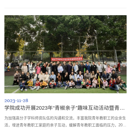
会主席李艳梅和数十位退休教职工参加。活动中，支部书记张卫勤总结了
今年支部和退休活动开展情况。党委书记牟德富向退休老师们通报学院各
项事业发展动态，并热忱邀请老教师们参加“四川大学高分子学科创立70
周年暨高质量发展学术交流会”，持续为学院发展建言献策，贡献自己的
力量。他代表学...
2023-11-28
学院成功开展2023年“青椒亲子”趣味互动活动暨青椒茶话交流会
为加强高分子学科师资队伍的沟通和交流，丰富我院青年教职工的业余生
活，增进青年教职工家庭的亲子互动，缓解青年教职工面临的压力，2023