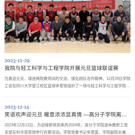
2023-12-29
我院与轻工科学与工程学院开展元旦篮球联谊赛
为喜迎元旦，增进两院教师间的交流、强化团队合作精神，12月28日学院
工会在四川大学望江校区篮球体育馆组织了一场与轻工科学与工程学院的
篮球联谊赛。赛前，教师们进行了简单的热身训练，为即将到来的比赛做
好准备。比赛中，双方展现出极高的竞技水平，进攻时传球、突破、投篮
2023-12-14
技艺精湛，防守时紧密盯防、抢断、盖帽顽强。高分子科学与工程学院的
笑语欢声迎元旦 暖意浓浓显真情 —高分子学院离退休教职工喜迎2024年元旦
教师队伍凭借默契的配合和精准的投篮一度领先，而轻工科学与工程学院
的教师队伍则...
2023年12月13日，为迎接即将到来的2024年，高分子学院退休教职工党
支部在科华苑宾馆举行欢聚活动。学院党委书记牟德富、学院副院长兼工