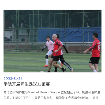
年11月25日，我院工会在四川大学江安校区成功开展了2023年青椒亲子
趣味互动活动暨青椒茶话交流会。本次活动分为成人组和亲子组，共计三
个环节：团建活动、亲子趣味活动和青椒茶话交流会。第一项团建活动环
节中，老师和孩子们在教练的引导下分成三个战队，分别是反物质核弹队
（亲子组）、汪...
2023-11-21
学院开展师生足球友谊赛
为增进学院师生与Manfred Helmut Wagner教授相互了解、构建和谐师生
关系，11月20日下午由高分子科学与工程学院工会委员会组织的一场师生
足球友谊赛在西区运动场举行。其中教师队伍由学院教职工足球队与