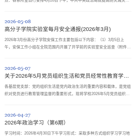
点：各系所室自行安排4月28日下午，中共中央政治局就提高防灾减灾救
灾能力进行第二十五次集体学习。中共中央总书记习近平在主持学习时强
调，要站在统筹高质量发展和高水平安全的战略高度，充分认识做好防灾
2026-05-08
减灾救灾工作的重要性，将安全韧性要求贯穿国土空间规划及各类建设规
高分子学院实验室每月安全通报(2026年3月)
划之中，树牢底线思维、极限思维，不断提升大灾巨灾应对处置能力，着
力提高防范应对...
2026年3月份高分子学院安保工作主要包括以下内容：（1）3月5日上
午，安保工作小组在全院范围内开展了开学前的实验室安全巡查（附件
1）。（2）3月5日11点，校党委副书记刘晓虎带队检查先进材料大楼安
全与建设进展，我院陪同迎检。（3）3月25日上午，高分子学院于科教楼
2026-05-07
208召开了月度安全与环保工作会议。会后，学院安保工作小组成员立即
关于2026年5月党员组织生活和党员经常性教育学习内容安排的通知
对学院内的教学、科研及办公区域进行了全面的消防及实验室安全检查
（附件2）。（4）3月30日...
各基层党支部：党的组织生活是党内政治生活的重要内容和载体，是党组
织对党员进行教育管理监督的重要形式，现将学校2026年5月党员组织生
活和党员经常性教育学习内容作出如下安排。一、主要内容深入学习习近
平总书记近期重要回信、重要讲话和重要文章精神。校内各基层党组织和
2026-04-27
广大党员、干部要深入学习贯彻习近平总书记给四所交通大学全体师生、
2026年政治学习（第6期）
给中国青年五四奖章暨新时代青年先锋奖获奖者代表的重要回信精神，主
持中共中央政治...
学习时间：2026年4月30日下午学习形式：采取多种方式组织学习学习地