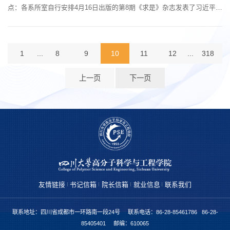
点：各系所室自行安排4月16日出版的第8期《求是》杂志发表了习近平总
书记重要文章《推动全民阅读，建设书香社会》，这是习近平总书记2013
年3月至2025年3月期间有关重要论述的节录。文章深刻阐述了为什么要
读书、读什么书、怎样读书等重要问题，为推动全民阅读、建设书香社会
1
...
8
9
10
11
12
...
318
提供了科学指导。文章强调，党员、干部要带头读书学习，修身养志，增
长才干，不断完善...
上一页
下一页
友情链接
书记信箱
院长信箱
就业信息
联系我们
联系地址：四川省成都市一环路南一段24号 联系电话：86-28-85461786 86-28-
85405401 邮编：610065