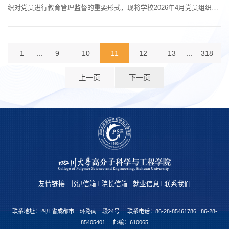
织对党员进行教育管理监督的重要形式，现将学校2026年4月党员组织生
活和党员经常性教育学习内容作出如下安排。一、主要内容1.深入学习习
近平总书记近期重要讲话、重要回信和重要文章精神。校内各基层党组织
和广大党员、干部要深入学习贯彻习近平总书记在深入推进雄安新区高质
1
...
9
10
11
12
13
...
318
量建设和发展座谈会上、在参加首都义务植树活动时的重要讲话精神，给
四所交通大学全...
上一页
下一页
友情链接
书记信箱
院长信箱
就业信息
联系我们
联系地址：四川省成都市一环路南一段24号 联系电话：86-28-85461786 86-28-
85405401 邮编：610065