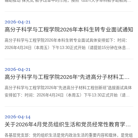
辅助推动“探究式”教学改革中的作用，按照《四川大学本科教学助教岗位
实施管理办法（试行）》（川大教【2020】148号）所规定的“获得《本科
教学助教培训合格证》方可上岗”的规定，决定开展第三十一期本科教学
2026-04-21
助教报名和培训工作。为做好此项工作，现将有关事宜通知如下：一、报
高分子科学与工程学院2026年本科生转专业面试通知
名对象1.在校全日制的硕士和博士研究生；2. 2025年已获推荐免试研究生
资格的在校...
高分子科学与工程学院2026年本科生转专业面试具体安排如下：时间：
2026年4月24日（本周五）下午13:30正式开始（请提前15分钟在休息区
签到）。地点：四川大学望江校区高分子科学与工程学院科教楼二楼会议
室（分组名单及具体地点见附件）。面试要求：每位同学面试考核时间为
2026-04-21
5分钟，包括：（1）自我介绍1分钟，中英文不限，主要内容为兴趣爱
高分子科学与工程学院2026年“先进高分子材料工程创新班”选拔面试通知
好、特长及对高分子材料与工程专业的认识；（2）专家考核时间4分钟，
考核主要内容包括学生...
高分子科学与工程学院2026年“先进高分子材料工程创新班”选拔面试具体
安排如下：时间：2026年4月24日（本周五）下午13:30正式开始（请提
前15分钟在休息区签到）。地点：四川大学望江校区高分子科学与工程学
院科教楼二楼会议室（分组名单及具体地点见附件）。面试要求：每位同
2026-04-14
学面试考核时间为8分钟，包括：（1）自我介绍1分钟，中英文不限，主
关于2026年4月党员组织生活和党员经常性教育学习内容安排的通知
要内容为兴趣爱好、特长及对高分子材料与工程专业的认识；（2）专家
考核时间7分钟，...
各基层党支部：党的组织生活是党内政治生活的重要内容和载体，是党组