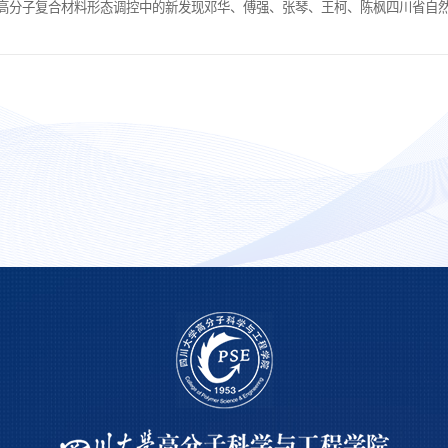
能高分子复合材料形态调控中的新发现邓华、傅强、张琴、王柯、陈枫四川省自然