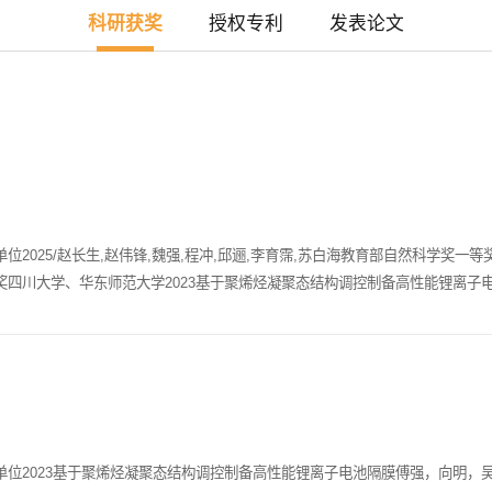
科研获奖
授权专利
发表论文
025/赵长生,赵伟锋,魏强,程冲,邱逦,李育霈,苏白海教育部自然科学奖一
四川大学、华东师范大学2023基于聚烯烃凝聚态结构调控制备高性能锂离子
位2023基于聚烯烃凝聚态结构调控制备高性能锂离子电池隔膜傅强，向明，