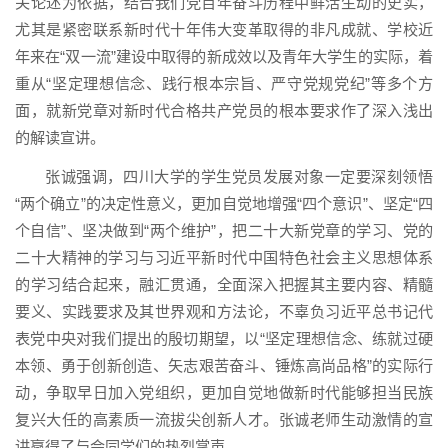
关论述为依据，结合我们党百年奋斗历程中鲜活生动的史实，
尤其是紧密联系新时代十年伟大变革取得的非凡成就、学校近
年来在“双一流”建设中取得的新成效以及青年大学生的实际，着
重从“坚定理想信念、践行根本宗旨、严守党规党纪”等多个方
面，就新党章对新时代合格共产党员的根本要求作了深入浅出
的解读宣讲。
张诚强调，四川大学的学生党员发展对象一定要深刻领悟
“两个确立”的决定性意义，更加自觉地增强“四个意识”、坚定“四
个自信”、坚决做到“两个维护”，把二十大新党章的学习、党的
二十大精神的学习与习近平新时代中国特色社会主义思想体系
的学习结合起来，融汇贯通，全面深入把握其主要内容、精髓
要义、实践要求及其世界观和方法论，不辜负习近平总书记代
表党中央对我们提出的殷切期望，以“坚定理想信念、练就过硬
本领、勇于创新创造、矢志艰苦奋斗、锤炼高尚品格”的实际行
动，争取早日加入党组织，更加自觉地做新时代能够担当民族
复兴大任的高素质一流拔尖创新人才。张诚老师生动激情的宣
讲赢得了与会同学们的热烈掌声。