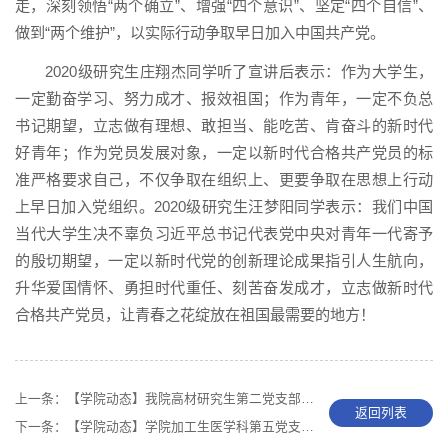
走，深刻领悟“两个确立”、增强“四个意识”、坚定“四个自信”、
做到“两个维护”，以实际行动争取早日加入中国共产党。
2020级研究生庄翔杰同学听了宣讲后表示：作为大学生，
一定勤奋学习、努力成才、报效祖国；作为青年，一定不负总
书记期望，立志做有理想、敢担当、能吃苦、肯奋斗的新时代
好青年；作为党员发展对象，一定以新时代合格共产党员的标
准严格要求自己，不仅争取在组织上、更要争取在思想上行动
上早日加入党组织。2020级研究生汪梦阳同学表示：我们中国
当代大学生决不辜负习近平总书记代表党中央对青年一代寄予
的殷切期望，一定以新时代党的创新理论成果指引人生航向，
升华爱国情怀、勇担时代重任、刻苦奋发成才，立志做新时代
合格共产党员，让青春之花绽放在祖国最需要的地方！
上一条：
【学院动态】我院高材研究生第二党支部开展二十大专题学习组织生活
返回列表
下一条：
【学院动态】学院加工生医学科第五党支部开展党的二十大精神学习主题党课活动