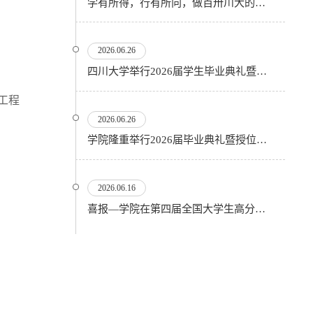
学有所得，行有所向，做百卅川大的薪火赓续者——校长汪劲松在四川大学2026届学生毕业典礼上的...
2026.06.26
四川大学举行2026届学生毕业典礼暨学位授予仪式
工程
2026.06.26
​学院隆重举行2026届毕业典礼暨授位仪式
2026.06.16
喜报—学院在第四届全国大学生高分子材料实验实践虚拟仿真大赛再创佳绩