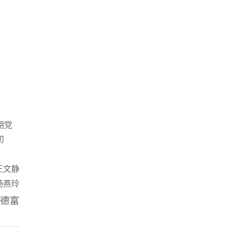
期党
初
王文静
杨燕玲
牟德富