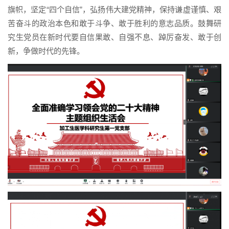
旗帜，坚定“四个自信”，弘扬伟大建党精神，保持谦虚谨慎、艰
苦奋斗的政治本色和敢于斗争、敢于胜利的意志品质。鼓舞研
究生党员在新时代要自信果敢、自强不息、踔厉奋发、敢于创
新，争做时代的先锋。