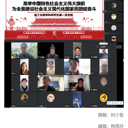
撰稿：时少哲
编辑：杨燕玲