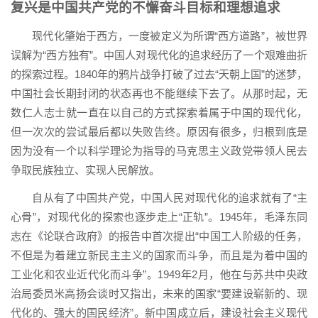
复兴是中国共产党的不懈奋斗目标和理想追求
现代化肇始于西方，一度被定义为所谓“西方道路”，被世界
误解为“西方独有”。中国人对现代化的追求经历了一个艰难曲折
的探索过程。1840年的鸦片战争打破了过去“天朝上国”的迷梦，
中国社会长期封闭的状态再也不能继续下去了。从那时起，无
数仁人志士就一直在以自己的方式探索着属于中国的现代化，
但一次次的尝试最后都以失败告终。原因有很多，归根到底是
因为没有一个以科学理论为指导的马克思主义政党带领人民去
争取民族独立、实现人民解放。
自从有了中国共产党，中国人民对现代化的追求就有了“主
心骨”，对现代化的探索也逐步走上“正轨”。1945年，毛泽东同
志在《论联合政府》的报告中首次提出“中国工人阶级的任务，
不但是为着建立新民主主义的国家而斗争，而且是为着中国的
工业化和农业近代化而斗争”。1949年2月，他在与苏共中央政
治局委员米高扬会谈时又指出，未来的国家“要建设崭新的、现
代化的、强大的国民经济”。新中国成立后，建设社会主义现代