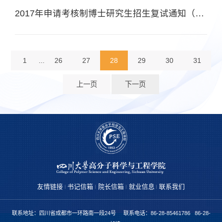
2017年申请考核制博士研究生招生复试通知（材料学专业）
1
...
26
27
28
29
30
31
上一页
下一页
友情链接
书记信箱
院长信箱
就业信息
联系我们
联系地址：四川省成都市一环路南一段24号 联系电话：86-28-85461786 86-28-