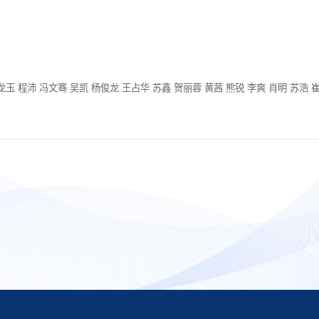
龙玉 程沛 冯文骞 吴凯 杨俊龙 王占华 苏鑫 贺丽蓉 黄茜 熊锐 李爽 肖明 苏浩 