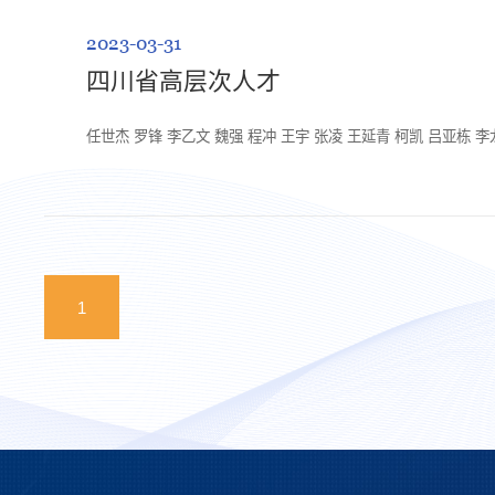
2023-03-31
四川省高层次人才
任世杰 罗锋 李乙文 魏强 程冲 王宇 张凌 王延青 柯凯 吕亚栋 李
1