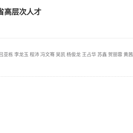
省高层次人才
吕亚栋
李龙玉
程沛
冯文骞
吴凯
杨俊龙
王占华
苏鑫
贺丽蓉
黄