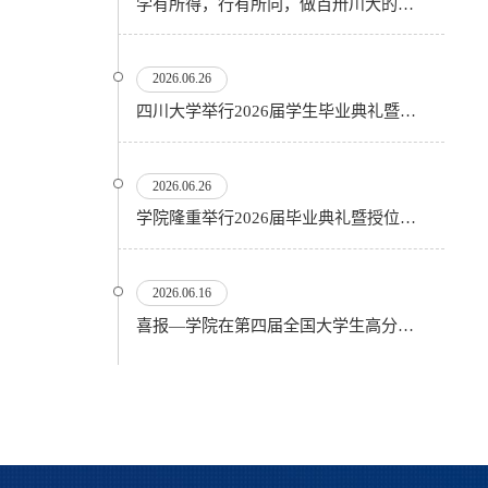
学有所得，行有所向，做百卅川大的薪火赓续者——校长汪劲松在四川大学2026届学生毕业典礼上的...
2026.06.26
四川大学举行2026届学生毕业典礼暨学位授予仪式
2026.06.26
​学院隆重举行2026届毕业典礼暨授位仪式
2026.06.16
喜报—学院在第四届全国大学生高分子材料实验实践虚拟仿真大赛再创佳绩