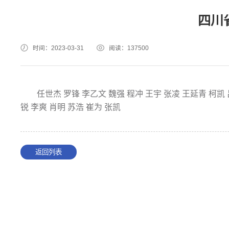
四川
时间：2023-03-31
阅读：
137500
任世杰
罗锋
李乙文
魏强
程冲
王宇
张凌
王延青
柯凯
锐
李爽
肖明
苏浩
崔为
张凯
返回列表