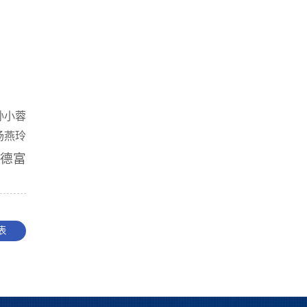
孙小蓉
杨燕玲
牟德富
表