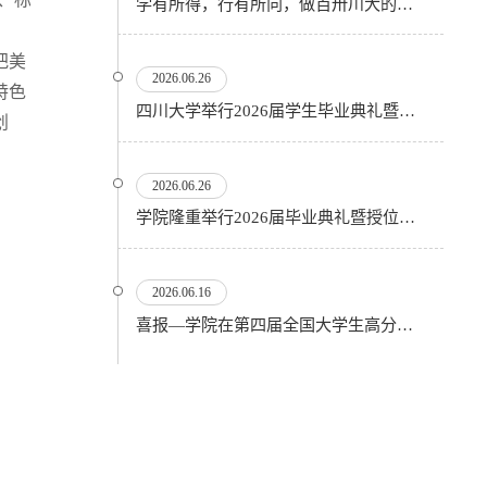
学有所得，行有所向，做百卅川大的薪火赓续者——校长汪劲松在四川大学2026届学生毕业典礼上的...
把美
2026.06.26
特色
四川大学举行2026届学生毕业典礼暨学位授予仪式
创
2026.06.26
​学院隆重举行2026届毕业典礼暨授位仪式
2026.06.16
喜报—学院在第四届全国大学生高分子材料实验实践虚拟仿真大赛再创佳绩