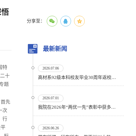
深悟
分享至：
最新新闻
国特
2026.07.06
的二十
高材系92级本科校友毕业30周年返校活动顺利举行
专题
2026.07.01
。首先
我院在2026年“两优一先”表彰中获多项殊荣
一次
、行
验平
2026.06.26
、标