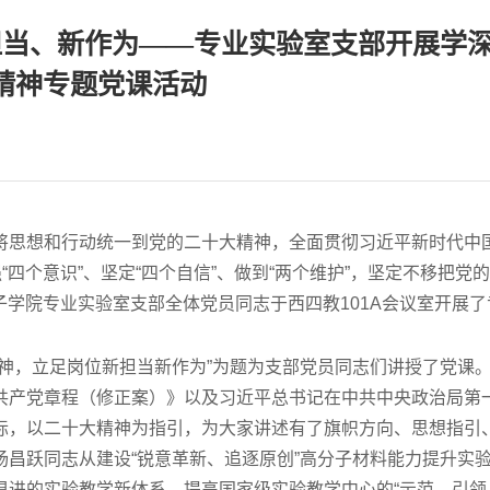
担当、新作为——专业实验室支部开展学
精神专题党课活动
将思想和行动统一到党的二十大精神，全面贯彻习近平新时代中
四个意识”、坚定“四个自信”、做到“两个维护”，坚定不移把党
分子学院专业实验室支部全体党员同志于西四教101A会议室开展了
神，立足岗位新担当新作为”为题为支部党员同志们讲授了党课
共产党章程（修正案）》以及习近平总书记在中共中央政治局第
际，以二十大精神为指引，为大家讲述有了旗帜方向、思想指引
昌跃同志从建设“锐意革新、追逐原创”高分子材料能力提升实
俱进的实验教学新体系、提高国家级实验教学中心的“示范、引领