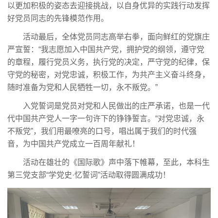
以更加积极的姿态去迎接挑战，以自身优异的实践行动发挥
好党员同志的先锋模范作用。
活动最后，全体党员同志高举右拳，面向鲜红的党旗庄
严宣誓：“我志愿加入中国共产党，拥护党的纲领，遵守党
的章程，履行党员义务，执行党的决定，严守党的纪律，保
守党的秘密，对党忠诚，积极工作，为共产主义奋斗终身，
随时准备为党和人民牺牲一切，永不叛党。”
入党誓词是党员对党和人民做出的庄严承诺，也是一代
代中国共产党人一字一句许下的铮铮誓言。“对党忠诚，永
不叛党”，我们用最嘹亮的口号，唱出属于我们的时代强
音，为中国共产党成立一百周年献礼！
活动在雄壮的《国际歌》声中落下帷幕，至此，本科生
第三党支部“学党史·忆誓词”活动取得圆满成功！