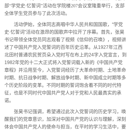
部“学党史·忆誓词”活动在学院楼207会议室隆重举行，支部
全体学生党员参与了此次活动。
活动伊始，全体同志高唱中华人民共和国国歌，“学党
史·忆誓词”活动在激昂的国歌声中拉开了序幕。首先，张昊
书记带领全体党员同志观看了视频《信仰的召唤》，视频讲
述了中国共产党入党誓词的百年历史沿革。从
1927
年江西
北田村普通农民贺页朵入党时写在布上的
24
字入党宣言，到
1982
年党的十二大正式将入党誓词载入新的《中国共产党
章程》并沿用至今，入党誓词经历了大革命时期、土地革命
时期、抗日战争时期、解放战争时期、新中国成立时期等多
个历史阶段的变革。不同时期的誓词饱含着不同的时代特
征，也是不同时代中国共产党人对于党和人民最真实的承
诺。
张昊书记强调，希望通过此次入党誓词的历史学习，唤
醒我们的党章意识，加深对中国共产党的认识与理解，深刻
体会中国共产党人的使命与担当，在平时的学习生活中，要