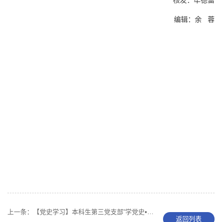
编辑：余 蓉
上一条：
【党史学习】本科生第三党支部“学党史•忆誓词”活动隆重举行
返回列表