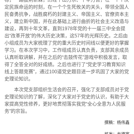
定民族命运的时刻，在一个个生死攸关的关头，带领全国人
民奋勇抗争，战胜腐朽的封建主义、帝国主义、官僚资本主
义，建立新中国，并在此基础上进行曲折的社会主义改造与
建设，再到十年文革，直到
1978
年党的十一届三中全会提
出“改革开放”的伟大历史决策，这
57
年的光辉历史。之后由
小组成员为大家梳理了党的重大历史时间线以便更好的掌握
学习。在本次学习中，工作组成员认真负责，支部其余成员
认真听取讲解，并在之后的“击鼓传花”游戏中积极发言，取
得了全答全对的好成绩。之后也进行了“党史学习教育知识
线上答题竞赛”，通过
100
道党史题目进一步巩固了大家的党
史理论知识。
本次党支部组织生活会的召开，强化了支部成员对于党
史理论知识的了解，深化了大家对于党史的认识，有助于大
家提高党性修养，更好地贯彻落实我党“全心全意为人民服
务”的宗旨。
撰稿：杨伟鑫
核发：牟德富