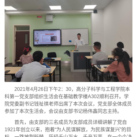
2021
年
4
月
26
日下午
2
：
30
，高分子科学与工程学院本
科第一党支部组织生活会在基础教学楼
A302
顺利召开。学
院党委副书记钱祉祺老师出席了本次会议，党支部全体成员
参加了本次生活会，会议由支部书记杨伟鑫同志主持。
首先，由支部的三名成员为支部成员详细讲解了党自
1921
年创立以来，抱着“为人民谋解放，为民族谋复兴”的目
标，一路披荆斩棘，历经千山万水、千辛万苦，在一个个决