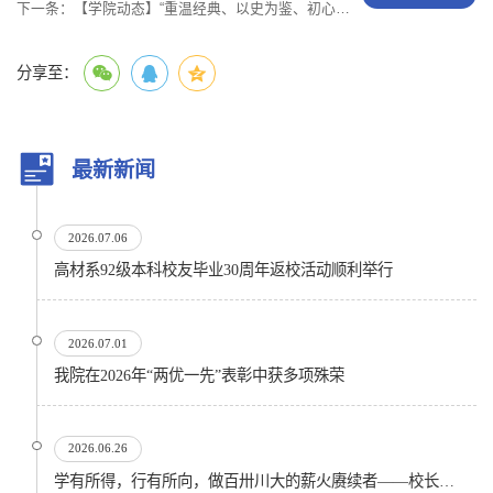
下一条：
【学院动态】“重温经典、以史为鉴、初心如磐”——学院党委组织党员观看《建党伟业》
分享至：
最新新闻
2026.07.06
高材系92级本科校友毕业30周年返校活动顺利举行
2026.07.01
我院在2026年“两优一先”表彰中获多项殊荣
2026.06.26
学有所得，行有所向，做百卅川大的薪火赓续者——校长汪劲松在四川大学2026届学生毕业典礼上的...