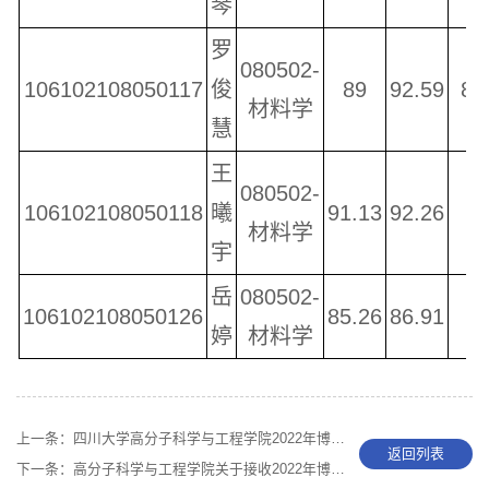
琴
罗
080502-
106102108050117
俊
89
92.59
85
材料学
慧
王
080502-
106102108050118
曦
91.13
92.26
9
材料学
宇
岳
080502-
106102108050126
85.26
86.91
婷
材料学
3.
上一条：
四川大学高分子科学与工程学院2022年博士研究生招生调剂成绩公示
返回列表
下一条：
高分子科学与工程学院关于接收2022年博士研究生调剂的通知