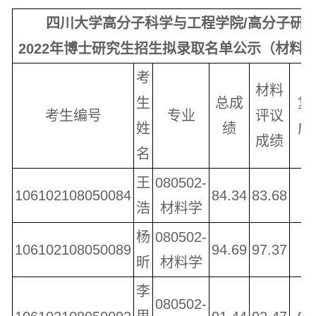
四川大学高分子科学与工程学院/高分子研
2022年
博士研究生招生拟录取名单公示（材料
考
材料
生
总成
复
考生编号
专业
评议
姓
绩
成
成绩
名
王
080502-
106102108050084
84.34
83.68
8
浩
材料学
杨
080502-
106102108050089
94.69
97.37
9
昕
材料学
李
080502-