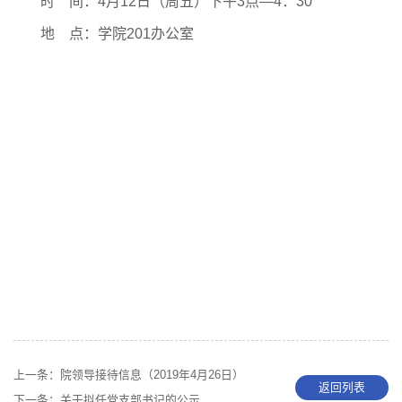
时
间：
4
月
12
日（周五）下午
3
点—
4
：
30
地
点：学院
201
办公室
上一条：
院领导接待信息（2019年4月26日）
返回列表
下一条：
关于拟任党支部书记的公示