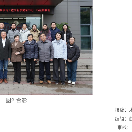
图2.合影
撰稿：
编辑：
审核：