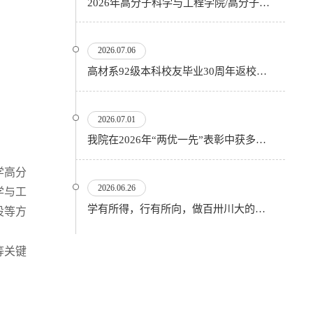
2026年高分子科学与工程学院/高分子研究所优秀大学生暑期夏令营顺利开营
2026.07.06
高材系92级本科校友毕业30周年返校活动顺利举行
2026.07.01
我院在2026年“两优一先”表彰中获多项殊荣
学高分
2026.06.26
学与工
学有所得，行有所向，做百卅川大的薪火赓续者——校长汪劲松在四川大学2026届学生毕业典礼上的...
设等方
等关键