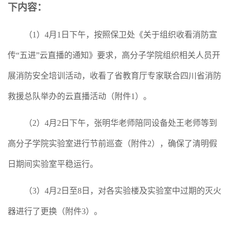
下内容：
（
1
）
4
月
1
日下午，按照保卫处《关于组织收看消防宣
传“五进”云直播的通知》要求，高分子学院组织相关人员开
展消防安全培训活动，收看了省教育厅专家联合四川省消防
救援总队举办的云直播活动（附件
1
）。
（
2
）
4
月
2
日下午，张明华老师陪同设备处王老师等到
高分子学院实验室进行节前巡查（附件
2
），确保了清明假
日期间实验室平稳运行。
（
3
）
4
月
2
日至
8
日，对各实验楼及实验室中过期的灭火
器进行了更换（附件
3
）。