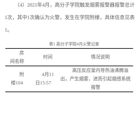
（
4
）
2021
年
4
月，高分子学院触发烟雾报警器报警总计
1
次，其中
1
次确认为火警，发生在学院附楼，具体信息见表
1
。
表
1
高分子学院
4
月火警记录
房
时间
情况说明
间名称
高压反应釜内导热油沸腾溢
附
4
月
11
出，产生烟雾，进而引起烟感系统
楼
104
日
15:57
报警