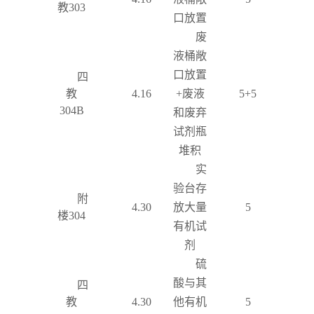
教
303
口放置
废
液桶敞
口放置
四
教
4.16
+
废液
5+5
304B
和废弃
试剂瓶
堆积
实
验台存
附
4.30
放大量
5
楼
304
有机试
剂
硫
酸与其
四
教
4.30
他有机
5