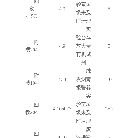
四
验室垃
教
4.9
5
圾未及
415C
时清理
实
验台存
附
4.9
放大量
5
楼
204
有机试
剂
触
附
4.11
发烟雾
10
楼
104
报警器
实
验室
垃
四
4.16/4.23
5+5
教
204
圾未及
时清理
废
四
4.16
液桶敞
5