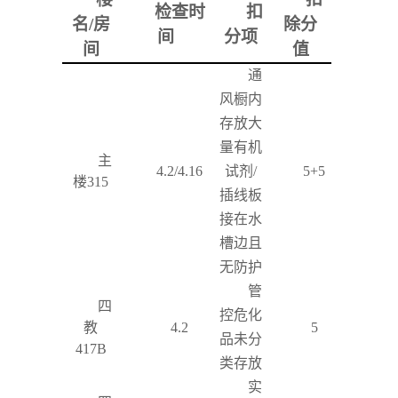
检查时
扣
名
/
房
除分
间
分项
间
值
通
风橱内
存放大
量有机
主
4.2/4.16
试剂
/
5+5
楼
315
插线板
接在水
槽边且
无防护
管
四
控危化
教
4.2
5
品未分
417B
类存放
实