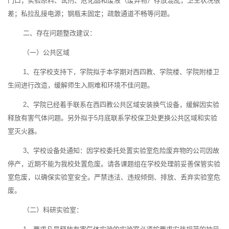
门口；实验原料、试剂、危化品和废液（废弃物）存放混乱，卫生状况很
差；私拉乱接电源；钢瓶未固定；疏散通道不畅等问题。
二、存在问题整改建议：
（一）公共区域
1、在学校支持下，学院拟于本学期对西四教、学院楼、学院附楼卫
生间进行改造，缓解师生入厕难和环境不佳问题。
2、学院已经着手联系在西四教公共区域安装换气设备，缓解因实验
释放有害气体问题。另外拟于5月底联系学校保卫处更换公共区域和实验
室灭火器。
3、学校设备处通知：因学校委托处置实验室危险废弃物的公司因故
停产，近期不能为我校处置危废。请各课题组在学校处理前妥善保管实验
室危废，以确保实验室安全。严禁违法、违规倾倒、排放、丢弃实验室危
废。
（二）科研实验室：