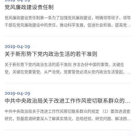
《中国共产党党内监督条例》等党内法规和《中华人民共和国宪法》、
党风廉政建设责任制
《中华人民共和国监察法》等法律，制定本规则。 第二条 坚持以马
克思列宁主义、毛泽...
党风廉政建设责任制第一条为了加强党风廉政建设，明确领导班子、领导
干部在党风廉政建设中的责任，推动科学发展，促进社会和谐，提高党的
执政能力，保持和发展党的先进性，根据《中华人民共和国宪法》和《中
国共产党章程》，制定本规定。第二条本规定适用于各级党的机关、人大
2019-04-29
机关、行政机关、政协机关、审判机关、检察机关的领导班子、领导干
关于新形势下党内政治生活的若干准则
部。人民团体、国有和国有控股企业（含国有和国有控股金融企业）、事
业单位的领导班...
关于新形势下党内政治生活的若干准则 序言办好中国的事情，关键在
党，关键在党要管党、从严治党。党要管党必须从党内政治生活管起，从
严治党必须从党内政治生活严起。开展严肃认真的党内政治生活，是我们
党的优良传统和政治优势。在长期实践中，我们党坚持把开展严肃认真的
2019-04-29
党内政治生活作为党的建设重要任务来抓，形成了以实事求是、理论联系
中共中央政治局关于改进工作作风密切联系群众的规定
实际、密切联系群众、批评和自我批评、民主集中制、严明党的纪律等为
主要内容的党内政...
中共中央政治局关于改进工作作风密切联系群众的规定 （1）要改进调查
研究，到基层调研要深入了解真实情况，总结经验、研究问题、解决困
难、指导工作，向群众学习、向实践学习，多同群众座谈，多同干部谈
心，多商量讨论，多解剖典型，多到困难和矛盾集中、群众意见多的地方