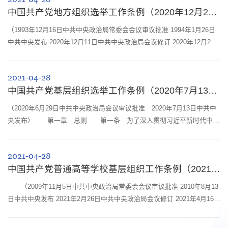
共产党章程》，制定本条例。 第二条 党员权利保障坚持以马克思列
中国共产党地方组织选举工作条例（2020年12月28日发布）
宁主义、毛泽东思想、邓小平理论、“三个代表”重要思想、科学发展观、
习近平新时代中国...
（1993年12月16日中共中央政治局常委会会议审议批准 1994年1月26日
中共中央发布 2020年12月11日中共中央政治局会议修订 2020年12月28
日中共中央发布） 第一章 总则 第一条 为了深入贯彻习近平新时
代中国特色社会主义思想，贯彻落实新时代党的建设总要求和新时代党的
2021-04-28
组织路线，坚持和加强党的全面领导，坚持党要管党、全面从严治党，健
中国共产党基层组织选举工作条例（2020年7月13日发布）
全党的民主集中制，完善党内选举制度，加强党的地方组织建设，提高党
的执政能力和领导...
（2020年6月29日中共中央政治局会议审议批准 2020年7月13日中共中
央发布） 第一章 总则 第一条 为了深入贯彻习近平新时代中国
特色社会主义思想，贯彻落实新时代党的建设总要求和新时代党的组织路
线，坚持和加强党的全面领导，坚持党要管党、全面从严治党，健全党的
2021-04-28
民主集中制，完善党内选举制度，增强基层党组织政治功能，提升基层党
中国共产党普通高等学校基层组织工作条例（2021年4月16日发布）
组织组织力，根据《中国共产党章程》和有关党内法规，制定本条
例。 第二条 本条...
（2009年11月5日中共中央政治局常委会会议审议批准 2010年8月13
日中共中央发布 2021年2月26日中共中央政治局会议修订 2021年4月16日
中共中央发布） 第一章 总则 第一条 为了深入贯彻习近平新时代
中国特色社会主义思想，贯彻落实新时代党的建设总要求和新时代党的组