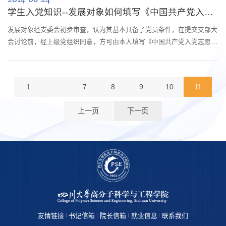
学生入党知识--发展对象如何填写《中国共产党入党志愿书》
发展对象经支委会初步审查，认为其基本具备了党员条件，在提交支部大
会讨论前，经上级党组织同意，方可由本人填写《中国共产党入党志愿
书》。
1
...
7
8
9
10
11
上一页
下一页
友情链接
书记信箱
院长信箱
就业信息
联系我们