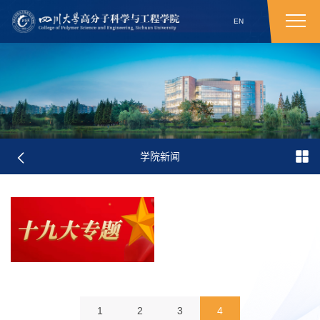
EN
学院新闻
1
2
3
4