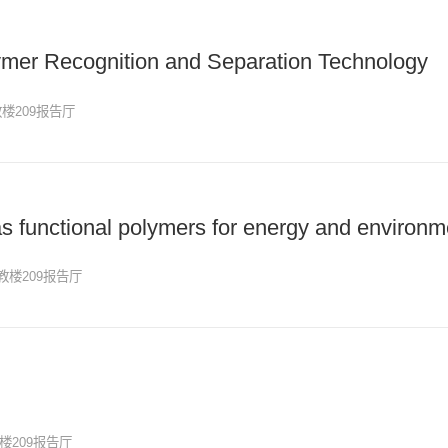
ymer Recognition and Separation Technology
楼209报告厅
as functional polymers for energy and environm
教楼209报告厅
楼209报告厅