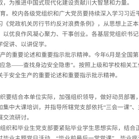
取，为推进中国式现代化建设贡献川大智慧和力量。
教育。校内各级党组织和广大党员要持续深入学习习近
习《党政机关厉行节约反对浪费条例》，从思想上正本
，以优良作风凝心聚力、干事创业。各基层党组织书记
学促讲、以讲促学。
生产的重要论述和重要指示批示精神。今年6月是全国第
会应急——查找身边安全隐患”。按照上级和学校相关工
关于安全生产的重要论述和重要指示批示精神。
组织要结合本单位实际，加强组织领导，做好动员部署
加集中大课培训，并指导所辖党支部依托“三会一课”、
展交流研讨。
党组织和毕业生党支部要紧贴毕业学生思想实际，结合
过毕业主题党日活动、“毕业前最后一堂党课”、毕业座