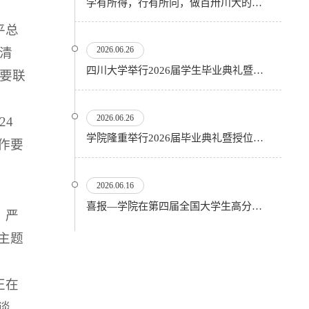
学有所得，行有所向，做百卅川大的薪火赓续者——校长汪劲松在四川大学2026届学生毕业典礼上的...
平总
清
2026.06.26
四川大学举行2026届学生毕业典礼暨学位授予仪式
要联
2026.06.26
24
​学院隆重举行2026届毕业典礼暨授位仪式
作要
2026.06.16
喜报—学院在第四届全国大学生高分子材料实验实践虚拟仿真大赛再创佳绩
，严
主题
正在
谈