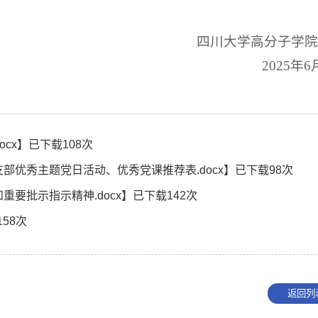
四川大学高分子学
2025年6
cx
】已下载
108
次
部优秀主题党日活动、优秀党课推荐表.docx
】已下载
98
次
重要批示指示精神.docx
】已下载
142
次
158
次
返回列