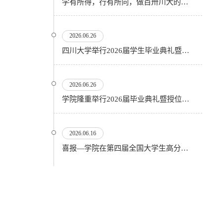
学有所得，行有所向，做百卅川大的薪火赓续者——校长汪劲松在四川大学2026届学生毕业典礼上的...
2026.06.26
四川大学举行2026届学生毕业典礼暨学位授予仪式
2026.06.26
​学院隆重举行2026届毕业典礼暨授位仪式
2026.06.16
喜报—学院在第四届全国大学生高分子材料实验实践虚拟仿真大赛再创佳绩