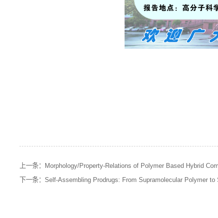
上一条：
Morphology/Property-Relations of Polymer Based Hybrid Co
下一条：
Self-Assembling Prodrugs: From Supramolecular Polymer to