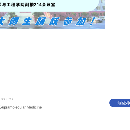
mposites
返回列
 Supramolecular Medicine