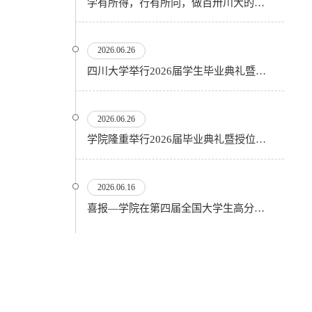
学有所得，行有所向，做百卅川大的薪火赓续者——校长汪劲松在四川大学2026届学生毕业典礼上的...
2026.06.26
四川大学举行2026届学生毕业典礼暨学位授予仪式
2026.06.26
​学院隆重举行2026届毕业典礼暨授位仪式
2026.06.16
喜报—学院在第四届全国大学生高分子材料实验实践虚拟仿真大赛再创佳绩