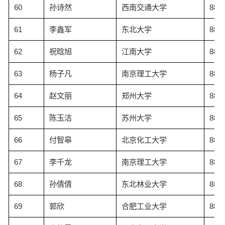
60
孙诗然
西南交通大学
88.5
61
李鑫军
东北大学
88.5
62
祝晗旭
江南大学
88.5
63
杨子凡
南京理工大学
88.4
64
赵文丽
郑州大学
88.4
65
陈玉洁
苏州大学
88.4
66
付智皋
北京化工大学
88.3
67
李千龙
南京理工大学
88.2
68
孙倩倩
东北林业大学
88.2
69
郭欣
合肥工业大学
88.1