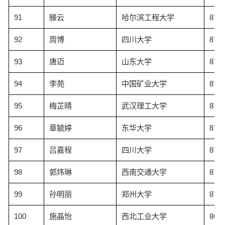
91
滕云
哈尔滨工程大学
87.3
92
周博
四川大学
87.3
93
唐迈
山东大学
87.3
94
李苑
中国矿业大学
87.3
95
梅芷晴
武汉理工大学
87.3
96
章毓婷
东华大学
87.2
97
吕嘉程
四川大学
87.1
98
郭炜琳
西南交通大学
87.1
99
孙明丽
郑州大学
87.0
100
施晶怡
西北工业大学
86.9