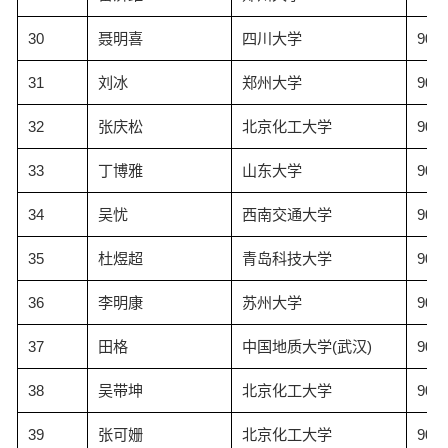
30
聂明喜
四川大学
90.9
31
刘冰
郑州大学
90.8
32
张庆松
北京化工大学
90.7
33
丁博雅
山东大学
90.5
34
吴忧
西南交通大学
90.4
35
杜煜超
青岛科技大学
90.3
36
李明康
苏州大学
90.2
37
田格
中国地质大学(武汉)
90.0
38
吴带坤
北京化工大学
90.0
39
张可姗
北京化工大学
90.0