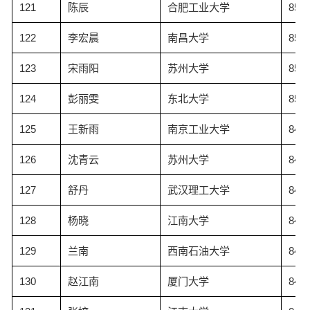
121
陈辰
合肥工业大学
85.2
122
李宏晨
南昌大学
85.1
123
宋雨阳
苏州大学
85.0
124
彭丽雯
东北大学
85.0
125
王新雨
南京工业大学
84.8
126
沈青云
苏州大学
84.8
127
舒丹
武汉理工大学
84.8
128
杨晓
江南大学
84.7
129
兰南
西南石油大学
84.7
130
赵江南
厦门大学
84.6