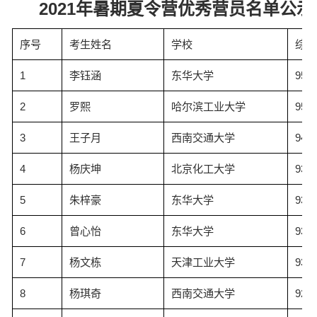
2021年暑期夏令营优秀营员名单公示
序号
考生姓名
学校
综合
1
李钰涵
东华大学
95.6
2
罗熙
哈尔滨工业大学
95.0
3
王子月
西南交通大学
94.2
4
杨庆坤
北京化工大学
93.9
5
朱梓豪
东华大学
93.3
6
曾心怡
东华大学
93.2
7
杨文栋
天津工业大学
93.0
8
杨琪奇
西南交通大学
92.7