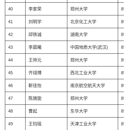
40
李家荣
郑州大学
89.8
41
刘明学
北京化工大学
89.7
42
邱铁诚
湖南大学
89.6
43
李晨曦
中国地质大学(武汉)
89.6
44
王帅元
郑州大学
89.5
45
齐翊博
西北工业大学
89.5
46
靳佳怡
南京航空航天大学
89.4
47
陈旖旎
郑州大学
89.4
48
曹起
东华大学
89.4
49
王钧瑶
天津工业大学
89.2