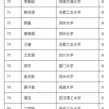
70
李静霖
西南交通大学
88.1
71
韩诗沺
合肥工业大学
88.1
72
郝鑫
郑州大学
88.1
73
黄唯茜
郑州大学
88.0
74
王耀
合肥工业大学
88.0
75
王世源
四川大学
88.0
76
周宇
厦门大学
88.0
77
侯天新
苏州大学
87.9
78
蔡子墨
南昌大学
87.9
79
蒲玉
武汉理工大学
87.9
80
丁伟轶
南京工业大学
87.8