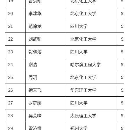
19
曹洪硕
北京化工大学
91.4
20
李建华
北京化工大学
91.4
21
范徐龙
四川大学
91.4
22
刘武韬
北京化工大学
91.3
23
贺晓溶
四川大学
91.2
24
谢洁
哈尔滨工程大学
91.2
25
周玥
北京化工大学
91.2
26
褚天飞
华东理工大学
91.1
27
罗梦娜
四川大学
91.1
28
吴艾峰
太原理工大学
91.0
29
雷济维
郑州大学
91.0