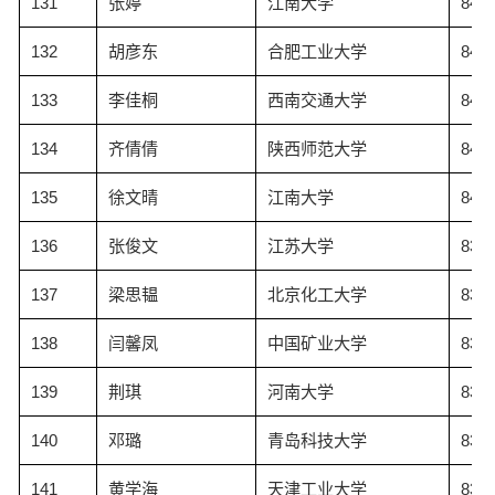
131
张婷
江南大学
84.6
132
胡彦东
合肥工业大学
84.3
133
李佳桐
西南交通大学
84.2
134
齐倩倩
陕西师范大学
84.2
135
徐文晴
江南大学
84.0
136
张俊文
江苏大学
83.9
137
梁思韫
北京化工大学
83.8
138
闫馨凤
中国矿业大学
83.8
139
荆琪
河南大学
83.7
140
邓璐
青岛科技大学
83.6
141
黄学海
天津工业大学
83.6