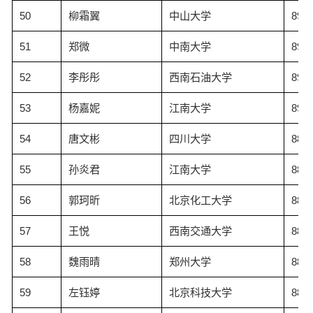
50
柳霜翼
中山大学
89.2
51
郑微
中南大学
89.2
52
李彤彤
西南石油大学
89.0
53
杨嘉妮
江南大学
89.0
54
唐文彬
四川大学
88.9
55
孙炎君
江南大学
88.9
56
郭珂昕
北京化工大学
88.8
57
王悦
西南交通大学
88.8
58
魏雨晴
郑州大学
88.6
59
左钰婷
北京科技大学
88.5