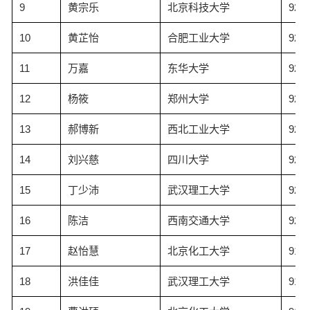
9
黄宗乐
北京科技大学
92.6
10
黄芷怡
合肥工业大学
92.6
11
万嘉
东华大学
92.5
12
杨筱
郑州大学
92.5
13
郝博新
西北工业大学
92.3
14
刘兴慈
四川大学
92.3
15
丁少沛
武汉理工大学
92.3
16
陈洁
西南交通大学
92.1
17
赵怡慧
北京化工大学
91.9
18
洪佳佳
武汉理工大学
91.9