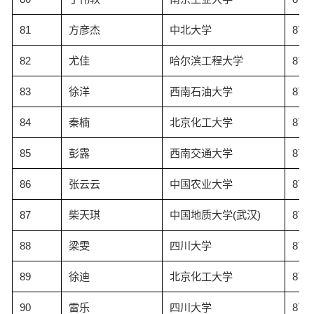
81
方彦杰
中北大学
87.8
82
尤佳
哈尔滨工程大学
87.7
83
徐洋
西南石油大学
87.7
84
秦楠
北京化工大学
87.6
85
彭露
西南交通大学
87.6
86
张云云
中国农业大学
87.6
87
柴天琪
中国地质大学(武汉)
87.6
88
梁雯
四川大学
87.5
89
徐迪
北京化工大学
87.4
90
雷乐
四川大学
87.4