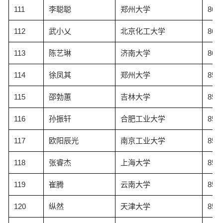
111
李聪聪
郑州大学
86.1
112
武小乂
北京化工大学
86.0
113
陈艺琳
济南大学
86.0
114
徐凤其
郑州大学
85.9
115
邵勃蕙
吉林大学
85.8
116
孙振轩
合肥工业大学
85.8
117
欧阳辰光
南京工业大学
85.7
118
张睿杰
上海大学
85.7
119
崔腾
云南大学
85.6
120
纵然
天津大学
85.3