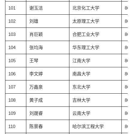
101
谢玉洁
北京化工大学
86.9
102
刘雄
太原理工大学
86.8
103
肖巨颖
合肥工业大学
86.8
104
张均海
华东理工大学
86.7
105
王琴
江南大学
86.5
106
李文婷
南昌大学
86.4
107
万鑫泉
东北大学
86.3
108
黄子成
吉林大学
86.3
109
刘晟睿
云南大学
86.2
110
陈景春
哈尔滨工程大学
86.2