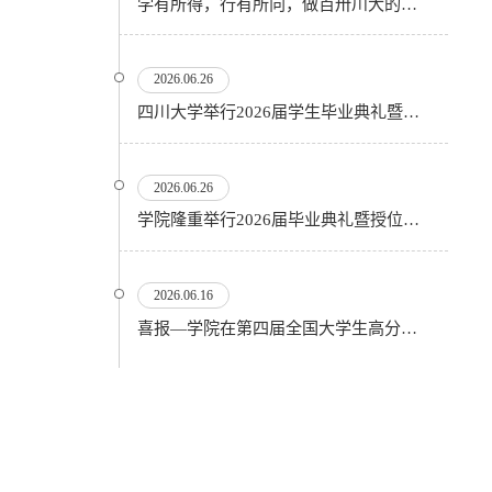
学有所得，行有所向，做百卅川大的薪火赓续者——校长汪劲松在四川大学2026届学生毕业典礼上的...
2026.06.26
四川大学举行2026届学生毕业典礼暨学位授予仪式
2026.06.26
​学院隆重举行2026届毕业典礼暨授位仪式
2026.06.16
喜报—学院在第四届全国大学生高分子材料实验实践虚拟仿真大赛再创佳绩