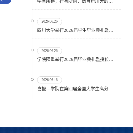
学有所得，行有所向，做百卅川大的薪火赓续者——校长汪劲松在四川大学2026届学生毕业典礼上的...
2026.06.26
四川大学举行2026届学生毕业典礼暨学位授予仪式
2026.06.26
​学院隆重举行2026届毕业典礼暨授位仪式
2026.06.16
喜报—学院在第四届全国大学生高分子材料实验实践虚拟仿真大赛再创佳绩