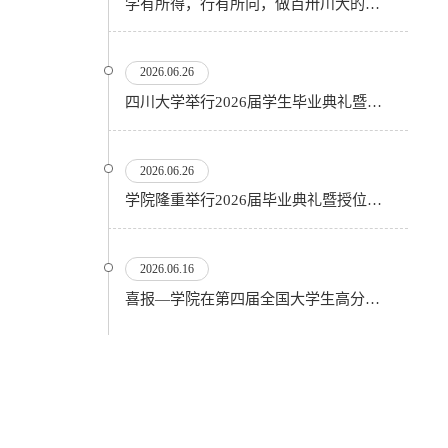
学有所得，行有所向，做百卅川大的薪火赓续者——校长汪劲松在四川大学2026届学生毕业典礼上的...
2026.06.26
四川大学举行2026届学生毕业典礼暨学位授予仪式
2026.06.26
​学院隆重举行2026届毕业典礼暨授位仪式
2026.06.16
喜报—学院在第四届全国大学生高分子材料实验实践虚拟仿真大赛再创佳绩