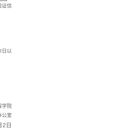
验证信
作日以
程学院
办公室
月2日