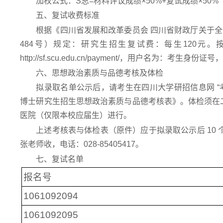
加权公式：S总=材料评议成绩×50%+复试成绩×50%
五、复试收费标准
根据《四川省发展和改革委员会 四川省财政厅关于全
484号）规定：研究生招生复试费：每生120元
http://sf.scu.edu.cn/payment/，用户名为：考生身
六、思想政治素质与品德考核及体检
拟录取名单公示后，请考生在四川大学研招信息网 “考生服务模块”（
博士研究生招生思想政治素质与品德考核表》。体检须在
医院（仅限本校应届生）进行。
上述考核表与体检表（原件）应于拟录取公示后 10
张老师收，电话：028-85405417。
七、复试名单
报名号
1061092094
1061092095