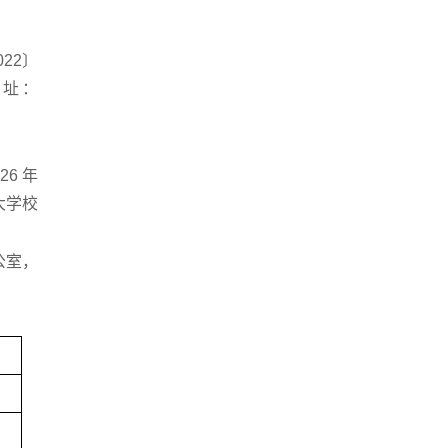
22〕
网址：
26 年
大学校
公室，