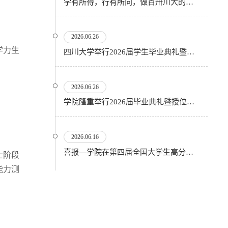
学有所得，行有所向，做百卅川大的薪火赓续者——校长汪劲松在四川大学2026届学生毕业典礼上的...
2026.06.26
学力生
四川大学举行2026届学生毕业典礼暨学位授予仪式
2026.06.26
​学院隆重举行2026届毕业典礼暨授位仪式
2026.06.16
喜报—学院在第四届全国大学生高分子材料实验实践虚拟仿真大赛再创佳绩
士阶段
能力测