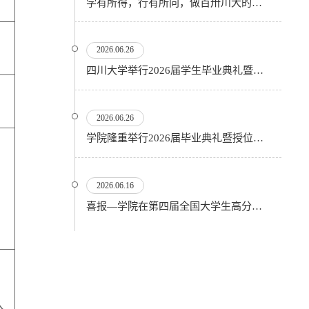
学有所得，行有所向，做百卅川大的薪火赓续者——校长汪劲松在四川大学2026届学生毕业典礼上的...
2026.06.26
四川大学举行2026届学生毕业典礼暨学位授予仪式
2026.06.26
​学院隆重举行2026届毕业典礼暨授位仪式
2026.06.16
喜报—学院在第四届全国大学生高分子材料实验实践虚拟仿真大赛再创佳绩