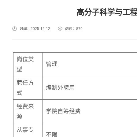
高分子科学与工
时间：2025-12-12
阅读：
879
岗位类
管理
型
聘任方
编制外聘用
式
经费来
学院自筹经费
源
从事专
不限