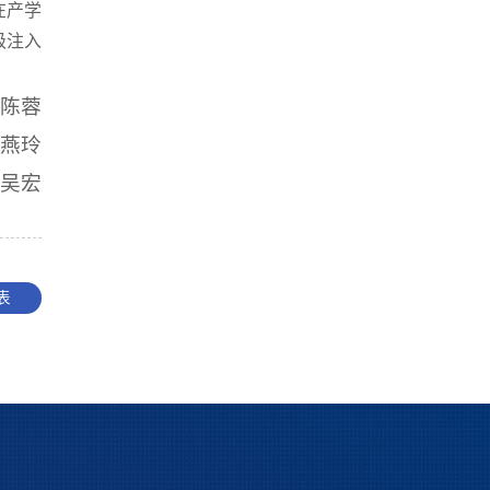
在产学
级注入
：陈蓉
杨燕玲
：吴宏
表