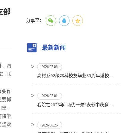
支部
分享至：
最新新闻
日，四
2026.07.06
威）联
高材系92级本科校友毕业30周年返校活动顺利举行
重要作
2026.07.01
重要抓
我院在2026年“两优一先”表彰中获多项殊荣
间里，
可降解
希望双
2026.06.26