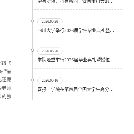
学有所得，行有所向，做百卅川大的薪火赓续者——校长汪劲松在四川大学2026届学生毕业典礼上的...
2026.06.26
四川大学举行2026届学生毕业典礼暨学位授予仪式
2026.06.26
​学院隆重举行2026届毕业典礼暨授位仪式
超级飞
”“晶
化还原
2026.06.16
导老师
喜报—学院在第四届全国大学生高分子材料实验实践虚拟仿真大赛再创佳绩
科的独