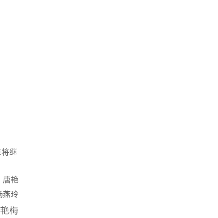
来将继
：唐艳
杨燕玲
李艳梅